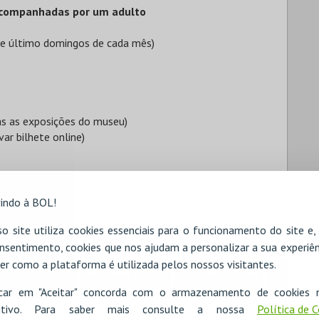
r acompanhadas por um adulto
 e último domingos de cada mês)
as as exposições do museu)
var bilhete online)
indo à BOL!
o site utiliza cookies essenciais para o funcionamento do site e
nsentimento, cookies que nos ajudam a personalizar a sua experiên
er como a plataforma é utilizada pelos nossos visitantes.
RESERVAR HOTEL
ALUGAR VIATURA
icar em "Aceitar" concorda com o armazenamento de cookies 
ositivo. Para saber mais consulte a nossa
Política de 