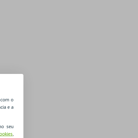
, com o
cia e a
no seu
Cookies
,