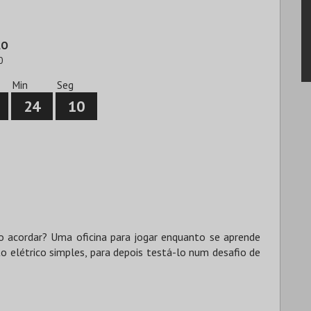
ÃO
0
Min
Seg
24
9
acordar? Uma oficina para jogar enquanto se aprende
ito elétrico simples, para depois testá-lo num desafio de