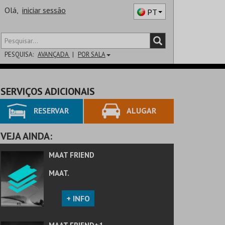
Olá,
iniciar sessão
PT
PESQUISA:
AVANÇADA
POR SALA
DISTRITO
SERVIÇOS ADICIONAIS
SALA
RESERVAR
ALUGAR
VEJA AINDA:
MAAT FRIEND
MAAT.
+ INFO