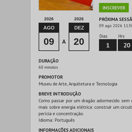
INSCREVER
PRÓXIMA SESS
2026
2026
09 ago 2026 11:3
AGO
DEZ
Dias
Hrs
09
20
A
1
20
DURAÇÃO
60 minutos
PROMOTOR
Museu de Arte, Arquitetura e Tecnologia
BREVE INTRODUÇÃO
Como passar por um dragão adormecido sem o 
mais sobre energia elétrica: construir um circu
perícia e concentração.
Idioma: Português
INFORMAÇÕES ADICIONAIS