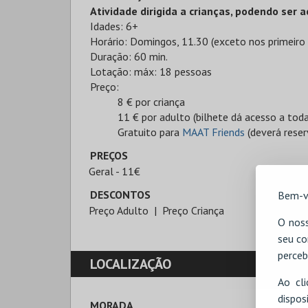
Atividade dirigida a crianças, podendo se
Idades: 6+
Horário: Domingos, 11.30 (exceto nos primeiro
Duração: 60 min.
Lotação: máx: 18 pessoas
Preço:
8 € por criança
11 € por adulto (bilhete dá acesso a tod
Gratuito para
MAAT Friends
(deverá reser
PREÇOS
Geral - 11€
DESCONTOS
Bem-v
Preço Adulto
Preço Criança
O noss
seu co
perceb
LOCALIZAÇÃO
Ao cl
disp
MORADA