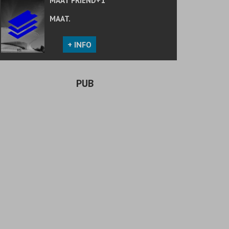
MAAT FRIEND+1
MAAT.
+ INFO
PUB