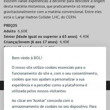
existem várias experiências a decorrer para descobrir a origem
desta matéria misteriosa, que praticamente só interage
gravitacionalmente com a matéria convencional. Entre eles
está o Large Hadron Collider LHC, do CERN.
PREÇOS
Adulto
6,60€
Sénior (Idade igual ou superior a 65 anos)
4,40€
Criança/Jovem (6 aos 17 anos)
4,40€
Criança (3 aos 5 anos)
4,40€
Criança (Até aos 2 anos)
Gratuito
Bem-vindo à BOL!
Família (até dois adultos com filhos até aos 17
anos)
*
15,40€
O nosso site utiliza cookies essenciais para o
* Bilhete disponível apenas no local.
funcionamento do site e, com o seu consentimento,
cookies que nos ajudam a personalizar a sua
LOCALIZAÇÃO
experiência e a perceber como a plataforma é
utilizada pelos nossos visitantes.
MORADA
Ao clicar em "Aceitar" concorda com o
Rua das Estrelas

armazenamento de cookies no seu dispositivo. Para