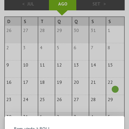
<
JUL
AGO
SET
>
D
S
T
Q
Q
S
S
26
27
28
29
30
31
1
2
3
4
5
6
7
8
9
10
11
12
13
14
15
16
17
18
19
20
21
22
23
24
25
26
27
28
29
30
31
1
2
3
4
5
Bem-vindo à BOL!