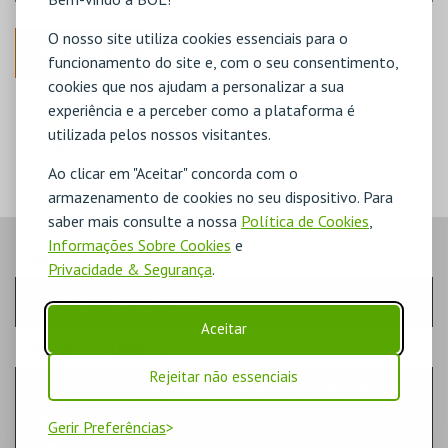
O nosso site utiliza cookies essenciais para o
ANTERIOR
funcionamento do site e, com o seu consentimento,
cookies que nos ajudam a personalizar a sua
DISPONÍVEL
experiência e a perceber como a plataforma é
POUCO DISPONÍVEL
utilizada pelos nossos visitantes.
ESGOTADO
Ao clicar em "Aceitar" concorda com o
armazenamento de cookies no seu dispositivo. Para
saber mais consulte a nossa
Política de Cookies
,
Informações Sobre Cookies
e
PASSO
- SESSÃO
Privacidade & Segurança
.
Escolha a sessão pretendida
Aceitar
PASSO
- EVENTO
Rejeitar não essenciais
PLANETÁRIO DO PORTO- O SOL, A NOSSA
ESTRELA
FORMAÇÃO & EDUCAÇÃO | EDUCAÇÃO
Gerir Preferências