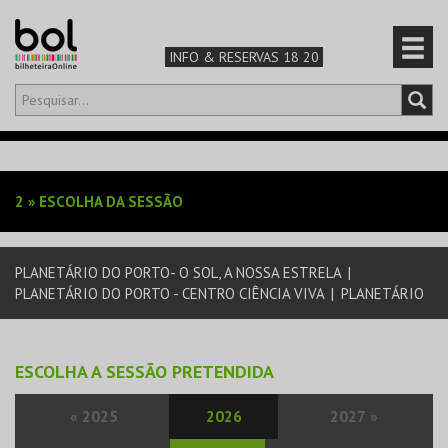
INFO & RESERVAS 18 20
Olá,
iniciar sessão
PT
0
CARRINHO
2
»
ESCOLHA DA SESSÃO
TEATRO & ARTE
PLANETÁRIO DO PORTO- O SOL, A NOSSA ESTRELA
|
MÚSICA & FESTIVAIS
PLANETÁRIO DO PORTO - CENTRO CIÊNCIA VIVA
|
PLANETÁRIO
FAMÍLIA
ESCOLHA A SESSÃO PRETENDIDA
DESPORTO & AVENTURA
«
2025
2026
2027
»