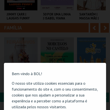
i
n
o
t
JIMMY CARR |
30 POR UMA LINHA
SANTARÉM |
LAUGHS FUNNY
| ISABEL VIANA
MASSA MÃE |
r
e
DIOGO FARO
FAMÍLIA
A
S
COLISEU DE LISBOA
SALAJAIME SALAZAR
TEATRO TABORDA
SAMPAIO
n
e
t
g
MAIS INFO
MAIS INFO
MAIS INFO
e
u
COMPRAR
COMPRAR
COMPRAR
r
i
i
n
Bem-vindo à BOL!
o
t
O nosso site utiliza cookies essenciais para o
FEIRANOIVOS
MORCEGOS NO
SAND CITY – O
CASTELO
MAIOR PARQUE DE
funcionamento do site e, com o seu consentimento,
r
e
ESCULTURAS EM
cookies que nos ajudam a personalizar a sua
AREIA DO MUNDO
FORMAÇÃO & EDUCAÇÃO
A
S
EUROPARQUE
CASTELO DE SÃO
SAND CITY
experiência e a perceber como a plataforma é
JORGE
n
e
utilizada pelos nossos visitantes.