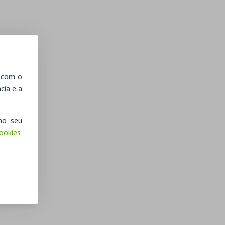
, com o
cia e a
no seu
Cookies
,