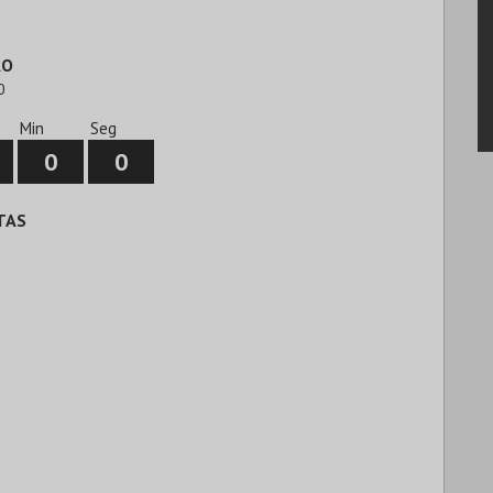
ÃO
0
Min
Seg
0
0
TAS