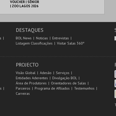
VOUCHER | SÉNIOR
| ZOO LAGOS 2026
PELICAN ZOO
AQUISIÇÃO
DESTAQUES
MAIS INFO
s
BOL News
Noticias
Entrevistas
Listagem Classificações
Visitar Salas 360º
COMPRAR
PROJECTO
Visão Global
Adesão
Serviços
Entidades Aderentes
Divulgação BOL
Área de Produtores
Orientadores de Salas
s
Parceiros
Programa de Afiliados
Testemunhos
Carreiras