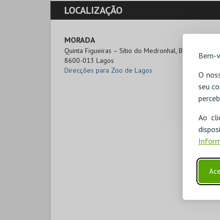
LOCALIZAÇÃO
MORADA
Quinta Figueiras – Sítio do Medronhal, Barão de São 
Bem-v
8600-013 Lagos
Direcções para Zoo de Lagos
O noss
seu co
perceb
Ao cl
disp
Inform
Ace