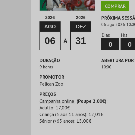
COMPRAR
PRÓXIMA SESS
2026
2026
06 ago 2026 10:0
AGO
DEZ
Dias
Hrs
06
31
A
0
0
DURAÇÃO
ABERTURA POR
9 horas
10:00
PROMOTOR
Pelican Zoo
PREÇOS
Campanha online
(Poupe 2,00€)
:
Adulto: 17,00€
Criança (3 aos 11 anos): 12,01€
Sénior (>65 anos): 15,00€