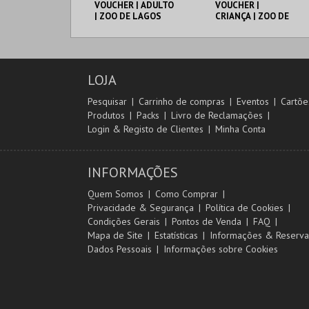
VOUCHER | ADULTO
VOUCHER |
| ZOO DE LAGOS
CRIANÇA | ZOO DE
2026
LAGOS 2026
PELICAN ZOO
PELICAN ZOO
AQUISIÇÃO
AQUISIÇÃO
LOJA
MAIS INFO
MAIS INFO
Pesquisar
Carrinho de compras
Eventos
Cartõe
Produtos
Packs
Livro de Reclamações
COMPRAR
COMPRAR
Login & Registo de Clientes
Minha Conta
INFORMAÇÕES
Quem Somos
Como Comprar
Privacidade & Segurança
Política de Cookies
Condições Gerais
Pontos de Venda
FAQ
Mapa de Site
Estatísticas
Informações & Reserva
Dados Pessoais
Informações sobre Cookies