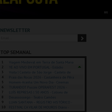
NEWSLETTER
TOP SEMANAL
1
Viagem Medieval em Terra de Santa Maria
2
2026 - Santa Maria da Feira
YE AO VIVO EM PORTUGAL - Estádio
3
Algarve
Visita | Castelo de São Jorge - Castelo de
4
São Jorge
Praia das Rocas 2026 - Castanheira de Pêra
5
Homem-Aranha: Um Novo Dia - Cinemas
6
Cinemax Penafiel
TURANDOT Puccini OPERAFEST 2026 -
REK, O MUSICAL
EXPOSIÇÕES |
PÉROLA – MELHOR
7
Convento da Cartuxa
LUÍS REPRESAS | 50 ANOS - Coliseu de
EXHIBITIONS 2026
DE MIM
8
Lisboa
Desassossego - Teatro Camões
9
LUAN SANTANA – REGISTRO HISTÓRICO -
GUSPARK
MUSEU DO ORIENTE.
CASINO ESTORIL
TAG
10
Estádio da Luz
FESTIVAL CA VILAR DE MOUROS Diário -