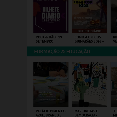
COMPRAR
COMPRAR
COMPRAR
AND CITY – O
ROCK & DÃO | 19
COMIC-CON KIDS
BI
AIOR PARQUE DE
SETEMBRO
GUIMARÃES 2026 –
VI
SCULTURAS EM
EDIÇÃO ESPECIAL
EM
REIA DO MUNDO
HALLOWEEN
SA
FORMAÇÃO & EDUCAÇÃO
AND CITY
VISEU
MULTIUSOS DE
SA
GUIMARÃES
FE
MAIS INFO
MAIS INFO
MAIS INFO
COMPRAR
COMPRAR
COMPRAR
AÚDE EM PALCO -
PALÁCIO PIMENTA -
MARIONETAS E
T
IÊNCIA E
AZUL, BRANCO E
DEMOCRACIA -
ME