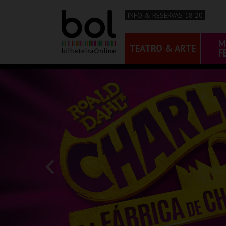
INFO & RESERVAS 18 20
M
TEATRO & ARTE
F