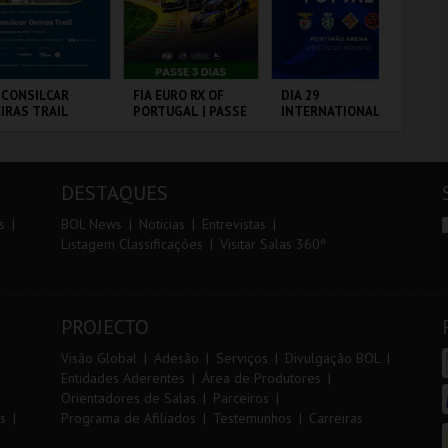
r
i
i
n
o
t
 CONSILCAR
FIA EURO RX OF
DIA 29
PA
IRAS TRAIL
PORTUGAL | PASSE
INTERNATIONAL
r
e
3 DIAS
MASTERS FUTSAL
2026 - SPORTING
CP VS PALMA
BRICA DA
CIRCUITO DE
PORTIMÃO ARENA
PA
FUTSAL
LVORA
LOUSADA
OR
DESTAQUES
MAIS INFO
MAIS INFO
MAIS INFO
s
BOL News
Noticias
Entrevistas
Listagem Classificações
Visitar Salas 360º
INSCREVER
COMPRAR
COMPRAR
PROJECTO
Visão Global
Adesão
Serviços
Divulgação BOL
Entidades Aderentes
Área de Produtores
Orientadores de Salas
Parceiros
s
Programa de Afiliados
Testemunhos
Carreiras