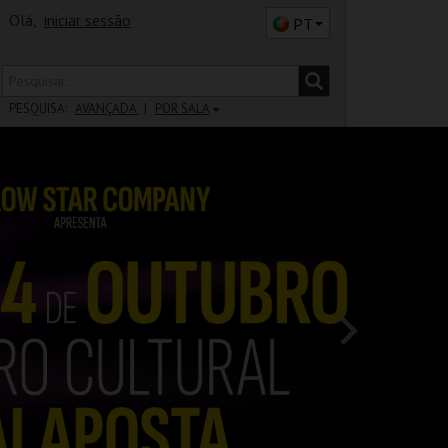
Olá,
iniciar sessão
PT
PESQUISA:
AVANÇADA
POR SALA
DISTRITO
SALA