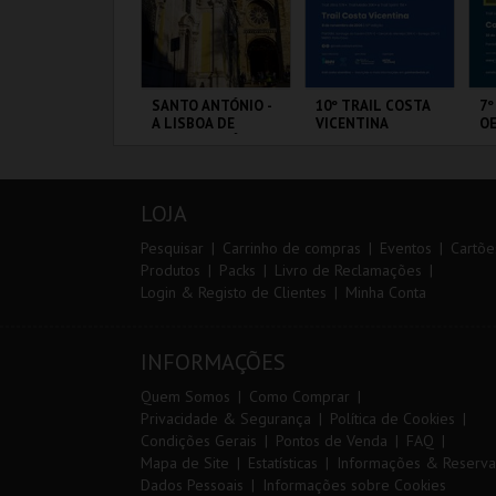
IA 29
SANTO ANTÓNIO -
10º TRAIL COSTA
7º
NTERNATIONAL
A LISBOA DE
VICENTINA
OE
ASTERS FUTSAL
SANTO ANTÓNIO -
026 - SL BENFICA
PERCURSO
S FC JIMBEE CAR
ORTIMÃO ARENA
ML - SANTO
SANTIAGO DO
FÁ
ANTÓNIO
CACÉM E SINES
PÓ
LOJA
MAIS INFO
MAIS INFO
MAIS INFO
Pesquisar
Carrinho de compras
Eventos
Cartõe
Produtos
Packs
Livro de Reclamações
Login & Registo de Clientes
Minha Conta
COMPRAR
COMPRAR
INSCREVER
INFORMAÇÕES
Quem Somos
Como Comprar
Privacidade & Segurança
Política de Cookies
Condições Gerais
Pontos de Venda
FAQ
Mapa de Site
Estatísticas
Informações & Reserva
Dados Pessoais
Informações sobre Cookies