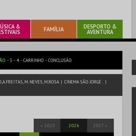
ÚSICA &
DESPORTO &
FAMÍLIA
ESTIVAIS
AVENTURA
SÃO
3
4
CARRINHO
CONCLUSÃO
A.FREITAS, M. NEVES, M.ROSA
|
CINEMA SÃO JORGE .
|
«
2025
2026
2027
»