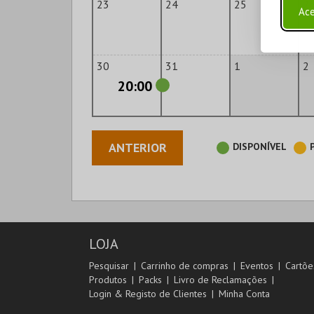
23
24
25
2
Ace
30
31
1
2
20:00
ANTERIOR
DISPONÍVEL
LOJA
Pesquisar
Carrinho de compras
Eventos
Cartõe
Produtos
Packs
Livro de Reclamações
Login & Registo de Clientes
Minha Conta