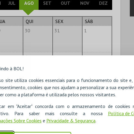
N
JUL
AGO
SET
OUT
NOV
DEZ
UA
QUI
SEX
SÁB
9
30
31
1
6
7
8
indo à BOL!
o site utiliza cookies essenciais para o funcionamento do site e
2
13
14
15
nsentimento, cookies que nos ajudam a personalizar a sua experiên
er como a plataforma é utilizada pelos nossos visitantes.
icar em "Aceitar" concorda com o armazenamento de cookies 
9
20
21
22
ositivo. Para saber mais consulte a nossa
Política de 
ações Sobre Cookies
e
Privacidade & Segurança
.