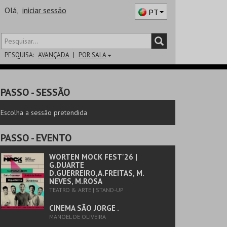
Olá,
iniciar sessão
PT
PESQUISA:
AVANÇADA
POR SALA
DISTRITO
PASSO
- SESSÃO
SALA
Escolha a sessão pretendida
PASSO
- EVENTO
WORTEN MOCK FEST'26 |
G.DUARTE
D.GUERREIRO,A.FREITAS, M.
NEVES, M.ROSA
TEATRO & ARTE | STAND-UP
CINEMA SÃO JORGE .
MANOEL DE OLIVEIRA