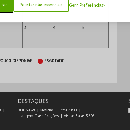
6
27
28
29
itar
Rejeitar não essenciais
Gerir Preferências
3
4
5
POUCO DISPONÍVEL
ESGOTADO
DESTAQUES
s
BOL News
Noticias
Entrevistas
Listagem Classificações
Visitar Salas 360º