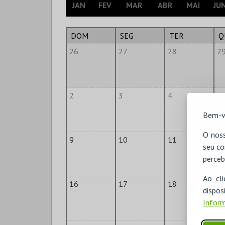
JAN
FEV
MAR
ABR
MAI
JU
DOM
SEG
TER
Q
26
27
28
2
2
3
4
5
Bem-v
O noss
9
10
11
1
seu co
perceb
Ao cl
16
17
18
1
disp
Inform