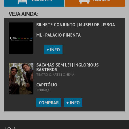
COMPRAR
VEJA AINDA:
BILHETE CONJUNTO | MUSEU DE LISBOA
ML - PALÁCIO PIMENTA
+ INFO
SACANAS SEM LEI | INGLORIOUS
BASTERDS
TEATRO & ARTE | CINEMA
CAPITÓLIO.
TERRAÇO
COMPRAR
+ INFO