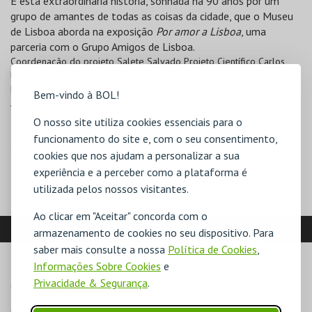
É esta extraordinária história, sonhada há 90 anos por um
grupo de amantes de todas as coisas da cidade, que o Museu
de Lisboa aborda na exposição
Por amor a Lisboa
, uma
parceria com o Grupo Amigos de Lisboa.
Coordenação do projeto Salete Salvado Projeto Científico Carlos
Boavida, Henrique Carvalho, Isabel Monteiro, Paulo Almeida
Fernandes, Rita Fragoso de Almeida, Sílvia Ferreira Parceria Grupo
Bem-vindo à BOL!
Amigos de Lisboa Apoios Innovarisk e Caves Messias
O nosso site utiliza cookies essenciais para o
NOTAS SUPLEMENTARES
funcionamento do site e, com o seu consentimento,
5 € - Inclui entrada à Exposição Permanente.
cookies que nos ajudam a personalizar a sua
PREÇOS
experiência e a perceber como a plataforma é
* 5€ - INCLUI ENTRADA À EXPOSIÇÃO PERMANENTE
utilizada pelos nossos visitantes.
Ao clicar em "Aceitar" concorda com o
LOCALIZAÇÃO
armazenamento de cookies no seu dispositivo. Para
saber mais consulte a nossa
Política de Cookies
,
Informações Sobre Cookies
e
MORADA
Privacidade & Segurança
.
Campo Grande, 245

1700-091 Lisboa