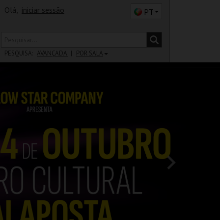
Olá,
iniciar sessão
PT
PESQUISA:
AVANÇADA
POR SALA
DISTRITO
SALA