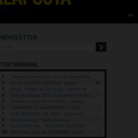
NEWSLETTER
TOP SEMANAL
1
Viagem Medieval em Terra de Santa Maria
2
2026 - Santa Maria da Feira
YE AO VIVO EM PORTUGAL - Estádio
3
Algarve
Visita | Castelo de São Jorge - Castelo de
4
São Jorge
Praia das Rocas 2026 - Castanheira de Pêra
5
Homem-Aranha: Um Novo Dia - Cinemas
6
Cinemax Penafiel
TURANDOT Puccini OPERAFEST 2026 -
POSIÇÕES |
SHREK, O MUSICAL
PIZZA MAN OEIRAS
PÉR
7
Convento da Cartuxa
LUÍS REPRESAS | 50 ANOS - Coliseu de
HIBITIONS 2026
DE 
8
Lisboa
Desassossego - Teatro Camões
9
LUAN SANTANA – REGISTRO HISTÓRICO -
SEU DO ORIENTE.
TAGUSPARK
TAGUSPARK
CAS
10
Estádio da Luz
FESTIVAL CA VILAR DE MOUROS Diário -