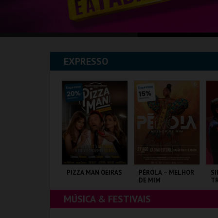
EXPRESSO
HREK, O MUSICAL
PIZZA MAN OEIRAS
PÉROLA – MELHOR
SI
DE MIM
TR
J
MÚSICA & FESTIVAIS
AGUSPARK
TAGUSPARK
CASINO ESTORIL
CO