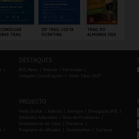
r
i
i
n
o
t
 CONSILCAR
10º TRAIL COSTA
TRAIL DO
FI
IRAS TRAIL
VICENTINA
ALMONDA 2026
PO
r
e
VIP
BRICA DA
SANTIAGO DO
SERRA DE AIRE
CI
LVORA
CACÉM E SINES
LO
DESTAQUES
MAIS INFO
MAIS INFO
MAIS INFO
s
BOL News
Noticias
Entrevistas
Listagem Classificações
Visitar Salas 360º
INSCREVER
INSCREVER
INSCREVER
PROJECTO
Visão Global
Adesão
Serviços
Divulgação BOL
Entidades Aderentes
Área de Produtores
Orientadores de Salas
Parceiros
s
Programa de Afiliados
Testemunhos
Carreiras