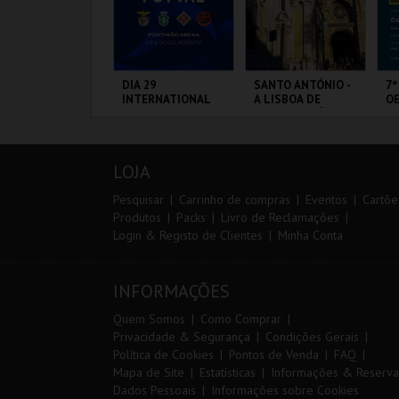
IA EURO RX OF
DIA 29
SANTO ANTÓNIO -
7º
ORTUGAL | PASSE
INTERNATIONAL
A LISBOA DE
OE
 DIAS
MASTERS FUTSAL
SANTO ANTÓNIO -
2026 - SL BENFICA
PERCURSO
VS FC JIMBEE CAR
IRCUITO DE
PORTIMÃO ARENA
ML - SANTO
FÁ
OUSADA
ANTÓNIO
PÓ
LOJA
MAIS INFO
MAIS INFO
MAIS INFO
Pesquisar
Carrinho de compras
Eventos
Cartõe
Produtos
Packs
Livro de Reclamações
Login & Registo de Clientes
Minha Conta
COMPRAR
COMPRAR
COMPRAR
INFORMAÇÕES
Quem Somos
Como Comprar
Privacidade & Segurança
Condições Gerais
Política de Cookies
Pontos de Venda
FAQ
Mapa de Site
Estatísticas
Informações & Reserva
Dados Pessoais
Informações sobre Cookies