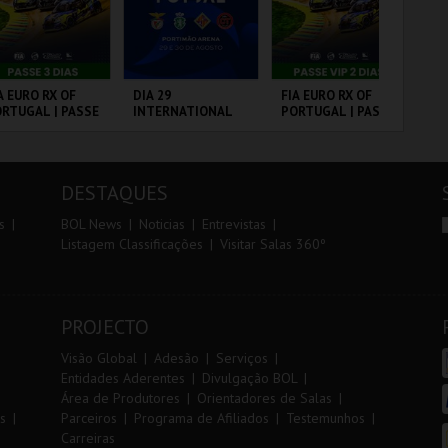
r
i
i
n
o
t
A EURO RX OF
DIA 29
FIA EURO RX OF
SA
RTUGAL | PASSE
INTERNATIONAL
PORTUGAL | PASSE
A 
r
e
DIAS
MASTERS FUTSAL
VIP 2 DIAS
SA
2026 - SL BENFICA
PE
VS FC JIMBEE CAR
RCUITO DE
PORTIMÃO ARENA
CIRCUITO DE
ML
OUSADA
LOUSADA
AN
DESTAQUES
MAIS INFO
MAIS INFO
MAIS INFO
s
BOL News
Noticias
Entrevistas
Listagem Classificações
Visitar Salas 360º
COMPRAR
COMPRAR
COMPRAR
PROJECTO
Visão Global
Adesão
Serviços
Entidades Aderentes
Divulgação BOL
Área de Produtores
Orientadores de Salas
s
Parceiros
Programa de Afiliados
Testemunhos
Carreiras