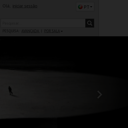
Olá,
iniciar sessão
PT
PESQUISA:
AVANÇADA
POR SALA
DISTRITO
SALA