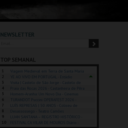
NEWSLETTER
TOP SEMANAL
1
Viagem Medieval em Terra de Santa Maria
2
2026 - Santa Maria da Feira
YE AO VIVO EM PORTUGAL - Estádio
3
Algarve
Visita | Castelo de São Jorge - Castelo de
4
São Jorge
Praia das Rocas 2026 - Castanheira de Pêra
5
Homem-Aranha: Um Novo Dia - Cinemas
6
Cinemax Penafiel
TURANDOT Puccini OPERAFEST 2026 -
REK, O MUSICAL
EXPOSIÇÕES |
PÉROLA – MELHOR
7
Convento da Cartuxa
LUÍS REPRESAS | 50 ANOS - Coliseu de
EXHIBITIONS 2026
DE MIM
8
Lisboa
Desassossego - Teatro Camões
9
LUAN SANTANA – REGISTRO HISTÓRICO -
GUSPARK
MUSEU DO ORIENTE.
CASINO ESTORIL
TAG
10
Estádio da Luz
FESTIVAL CA VILAR DE MOUROS Diário -