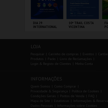
ARQUE AVENTURA
DIA 29
10º TRAIL COSTA
FI
INTERNATIONAL
VICENTINA
PO
MASTERS FUTSAL
3 
2026 - SPORTING
CP VS PALMA
ARQUE
PORTIMÃO ARENA
SANTIAGO DO
CI
FUTSAL
RNITOLÓGICO
CACÉM E SINES
L
LOJA
MAIS INFO
MAIS INFO
MAIS INFO
Pesquisar
Carrinho de compras
Eventos
Cartõe
Produtos
Packs
Livro de Reclamações
Login & Registo de Clientes
Minha Conta
COMPRAR
COMPRAR
INSCREVER
INFORMAÇÕES
Quem Somos
Como Comprar
Privacidade & Segurança
Política de Cookies
Condições Gerais
Pontos de Venda
FAQ
Mapa de Site
Estatísticas
Informações & Reserva
Dados Pessoais
Informações sobre Cookies