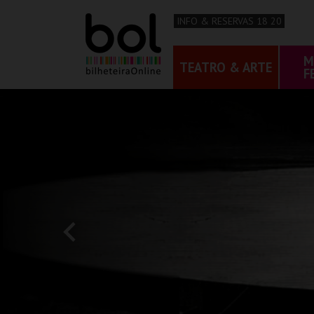
INFO & RESERVAS 18 20
M
TEATRO & ARTE
F