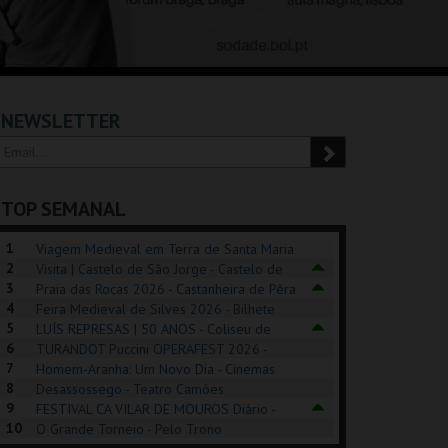
NEWSLETTER
TOP SEMANAL
1
Viagem Medieval em Terra de Santa Maria
2
2026 - Santa Maria da Feira
Visita | Castelo de São Jorge - Castelo de
3
São Jorge
Praia das Rocas 2026 - Castanheira de Pêra
4
Feira Medieval de Silves 2026 - Bilhete
5
Diário - Centro Histórico Silves
LUÍS REPRESAS | 50 ANOS - Coliseu de
6
Lisboa
TURANDOT Puccini OPERAFEST 2026 -
POSIÇÕES |
SHREK, O MUSICAL
PÉROLA – MELHOR
7
Convento da Cartuxa
Homem-Aranha: Um Novo Dia - Cinemas
HIBITIONS 2026
DE MIM
8
Cinemax Penafiel
Desassossego - Teatro Camões
9
FESTIVAL CA VILAR DE MOUROS Diário -
SEU DO ORIENTE.
TAGUSPARK
CASINO ESTORIL
TAG
10
Vilar de Mouros
O Grande Torneio - Pelo Trono