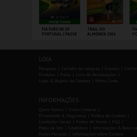
ARQUE AVENTURA
FIA EURO RX OF
TRAIL DO
FI
PORTUGAL | PASSE
ALMONDA 2026
PO
3 DIAS
VI
ARQUE
CIRCUITO DE
SERRA DE AIRE
CI
RNITOLÓGICO
LOUSADA
L
LOJA
MAIS INFO
MAIS INFO
MAIS INFO
Pesquisar
Carrinho de compras
Eventos
Cartõe
Produtos
Packs
Livro de Reclamações
Login & Registo de Clientes
Minha Conta
COMPRAR
COMPRAR
INSCREVER
INFORMAÇÕES
Quem Somos
Como Comprar
Privacidade & Segurança
Política de Cookies
Condições Gerais
Pontos de Venda
FAQ
Mapa de Site
Estatísticas
Informações & Reserva
Dados Pessoais
Informações sobre Cookies