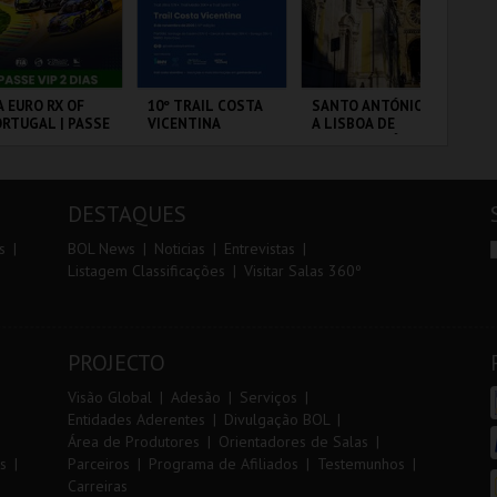
r
i
i
n
o
t
A EURO RX OF
10º TRAIL COSTA
SANTO ANTÓNIO -
DIA
RTUGAL | PASSE
VICENTINA
A LISBOA DE
IN
r
e
P 2 DIAS
SANTO ANTÓNIO -
MA
PERCURSO
20
VS
RCUITO DE
SANTIAGO DO
ML - SANTO
PO
OUSADA
CACÉM E SINES
ANTÓNIO
DESTAQUES
MAIS INFO
MAIS INFO
MAIS INFO
s
BOL News
Noticias
Entrevistas
Listagem Classificações
Visitar Salas 360º
COMPRAR
INSCREVER
COMPRAR
PROJECTO
Visão Global
Adesão
Serviços
Entidades Aderentes
Divulgação BOL
Área de Produtores
Orientadores de Salas
s
Parceiros
Programa de Afiliados
Testemunhos
Carreiras