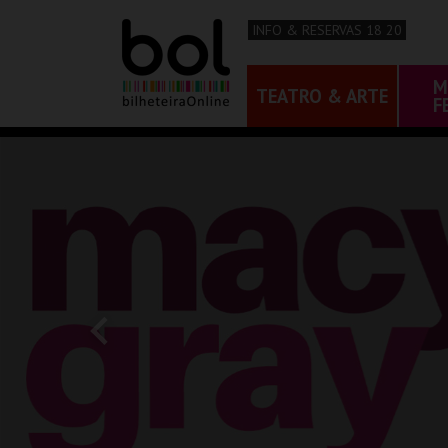
INFO & RESERVAS 18 20
M
TEATRO & ARTE
F