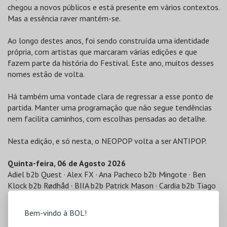
chegou a novos públicos e está presente em vários contextos.
Mas a essência raver mantém-se.
Ao longo destes anos, foi sendo construída uma identidade
própria, com artistas que marcaram várias edições e que
fazem parte da história do Festival. Este ano, muitos desses
nomes estão de volta.
Há também uma vontade clara de regressar a esse ponto de
partida. Manter uma programação que não segue tendências
nem facilita caminhos, com escolhas pensadas ao detalhe.
Nesta edição, e só nesta, o NEOPOP volta a ser ANTIPOP.
Quinta-feira, 06 de Agosto 2026
Adiel b2b Quest · Alex FX · Ana Pacheco b2b Mingote · Ben
Klock b2b Rødhåd · BIIA b2b Patrick Mason · Cardia b2b Tiago
Fragateiro · DJ Gigola · DJ Lynce · Dust Devices live · Enrica
Falqui b2b Ivan Smagghe · Goldie · Héctor Oaks b2b
Bem-vindo à BOL!
Partiboi69 · Indira Paganotto · Johan b2b Vasco Valente ·