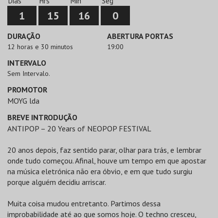
Dias
Hrs
Min
Seg
1
15
16
0
DURAÇÃO
ABERTURA PORTAS
12 horas e 30 minutos
19:00
INTERVALO
Sem Intervalo.
PROMOTOR
MOYG lda
BREVE INTRODUÇÃO
ANTIPOP – 20 Years of NEOPOP FESTIVAL
20 anos depois, faz sentido parar, olhar para trás, e lembrar
onde tudo começou. Afinal, houve um tempo em que apostar
na música eletrónica não era óbvio, e em que tudo surgiu
porque alguém decidiu arriscar.
Muita coisa mudou entretanto. Partimos dessa
improbabilidade até ao que somos hoje. O techno cresceu,