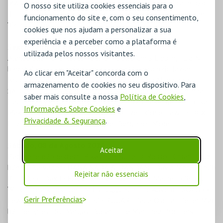
MARTA · Mathew Jonson live · Nina Kraviz · Nuno Forte b2b
O nosso site utiliza cookies essenciais para o
Tilinhos · RHR · Rita Maomenos · Space Riders · Supermayer ·
funcionamento do site e, com o seu consentimento,
Viktor Flores
cookies que nos ajudam a personalizar a sua
experiência e a perceber como a plataforma é
Sexta-feira, 07 de Agosto 2026
utilizada pelos nossos visitantes.
Alarico b2b Yanamaste · Ben Sims b2b Chris Liebing · Da Ni
b2b Wailers · Daria Kolosova · Diana Oliveira b2b Taxsh · DJ
Ao clicar em "Aceitar" concorda com o
Nobu b2b DJ Yazi · DJ Storm · Dubfire · Ellen Allien b2b
armazenamento de cookies no seu dispositivo. Para
SALOME · Enrico Sangiuliano · Gusta-vo b2b Zadig · Helena
saber mais consulte a nossa
Política de Cookies
,
Hauff b2b IMOGEN · Joseph Capriati b2b Luke Slater · Luísa ·
Informações Sobre Cookies
e
Maki · Mix'Elle · NOIA · Octave One live · Richie Hawtin DEX
Privacidade & Segurança
.
EFX X0X · Roundhouse Kick live · Serginho · Violet
Sábado, 08 de Agosto 2026
Aceitar
Backbone b2b Jesterr · Bikas b2b Nuno Di Rosso · Chlär · Cruz
b2b Zé Salvador · DANA NADA & DANDAN · David Moreira b2b
Rejeitar não essenciais
Klin Klop · Dax J · FJAAK x KiNK live · Frank Maurel b2b Josh
Wink · Freshkitos · Jeff Mills · Jiggy b2b The Advent · KOLO55 ·
Gerir Preferências
Lewis Fautzi live · ORBE b2b RUUAR · Paco Osuna · Peter Mør
b2b Sepypes · Rui Vargas · Solar · The Martinez Brothers