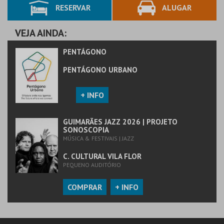
RESERVAR
ALUGAR
MAIS INFO
COMPRAR
VEJA AINDA:
PENTÁGONO
PENTÁGONO URBANO
+ INFO
GUIMARÃES JAZZ 2026 | PROJETO
SONOSCOPIA
MÚSICA & FESTIVAIS | JAZZ
C. CULTURAL VILA FLOR
PEQUENO AUDITÓRIO
COMPRAR
+ INFO