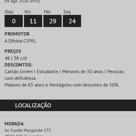
09 ago 2026 09:30
Dias
Hrs
Min
Seg
0
11
29
24
PROMOTOR
A Oficina CIPRL
PREÇOS
4€ | 3€ c/d
DESCONTOS:
Cartão Jovem I Estudante I Menores de 30 anos I Pessoas
com deficiência.
Maiores de 65 anos e Pentágono com desconto de 50%.
LOCALIZAÇÃO
MORADA
Av. Conde Margaride 175
