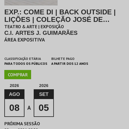
EXP.: COME DI | BACK OUTSIDE |
LIÇÕES | COLEÇÃO JOSÉ DE
GUIMARÃES
TEATRO & ARTE | EXPOSIÇÃO
C.I. ARTES J. GUIMARÃES
ÁREA EXPOSITIVA
CLASSIFICAÇÃO ETÁRIA
BILHETE PAGO
PARA TODOS OS PÚBLICOS
A PARTIR DOS 12 ANOS
COMPRAR
2026
2026
AGO
SET
08
05
A
PRÓXIMA SESSÃO