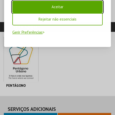
Aceitar
Rejeitar não essenciais
VEJA AINDA:
Gerir Preferências
PENTÁGONO
PENTÁGONO
URBANO
AQUISIÇÃO
SERVIÇOS ADICIONAIS