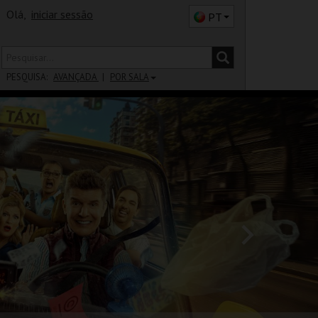
Olá,
iniciar sessão
PT
PESQUISA:
AVANÇADA
POR SALA
DISTRITO
SALA