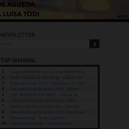
NEWSLETTER
TOP SEMANAL
1
Viagem Medieval em Terra de Santa Maria
2
2026 - Santa Maria da Feira
Visita | Castelo de São Jorge - Castelo de
3
São Jorge
Praia das Rocas 2026 - Castanheira de Pêra
4
Feira Medieval de Silves 2026 - Bilhete
5
Diário - Centro Histórico Silves
LUÍS REPRESAS | 50 ANOS - Coliseu de
6
Lisboa
TURANDOT Puccini OPERAFEST 2026 -
POSIÇÕES |
SHREK, O MUSICAL
PÉROLA – MELHOR
7
Convento da Cartuxa
Homem-Aranha: Um Novo Dia - Cinemas
HIBITIONS 2026
DE MIM
8
Cinemax Penafiel
Feira Medieval de Silves 2026 - Duelos de
9
Honra - Centro Histórico Silves
Desassossego - Teatro Camões
SEU DO ORIENTE.
TAGUSPARK
CASINO ESTORIL
TAG
10
A Bela Adormecida - Teatro Camões