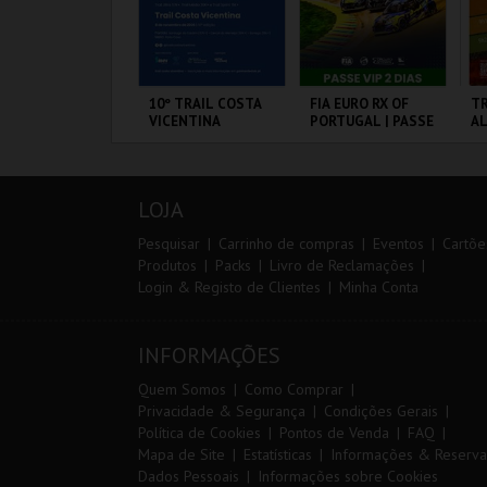
º CONSILCAR
10º TRAIL COSTA
FIA EURO RX OF
TR
EIRAS TRAIL
VICENTINA
PORTUGAL | PASSE
A
VIP 2 DIAS
ÁBRICA DA
SANTIAGO DO
CIRCUITO DE
SE
ÓLVORA
CACÉM E SINES
LOUSADA
LOJA
MAIS INFO
MAIS INFO
MAIS INFO
Pesquisar
Carrinho de compras
Eventos
Cartõe
Produtos
Packs
Livro de Reclamações
Login & Registo de Clientes
Minha Conta
INSCREVER
INSCREVER
COMPRAR
INFORMAÇÕES
Quem Somos
Como Comprar
Privacidade & Segurança
Condições Gerais
Política de Cookies
Pontos de Venda
FAQ
Mapa de Site
Estatísticas
Informações & Reserva
Dados Pessoais
Informações sobre Cookies