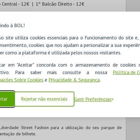
 Central - 12€
1º Balcão Direito - 12€
tiuso
Cartão ISIC
Cartão Jovem
indo à BOL!
udante
Maiores de 65 anos
Pentágono
o site utiliza cookies essenciais para o funcionamento do site e
nsentimento, cookies que nos ajudam a personalizar a sua experiên
er como a plataforma é utilizada pelos nossos visitantes.
RESERVAR HOTEL
ALUGAR VIATURA
icar em "Aceitar" concorda com o armazenamento de cookies 
ositivo. Para saber mais consulte a nossa
Política de 
ações Sobre Cookies
e
Privacidade & Segurança
.
itar
Rejeitar não essenciais
Gerir Preferências
e Street Fashion
Liberdade Street Fashion para a utilização do seu parque de
ntação de bilhete.