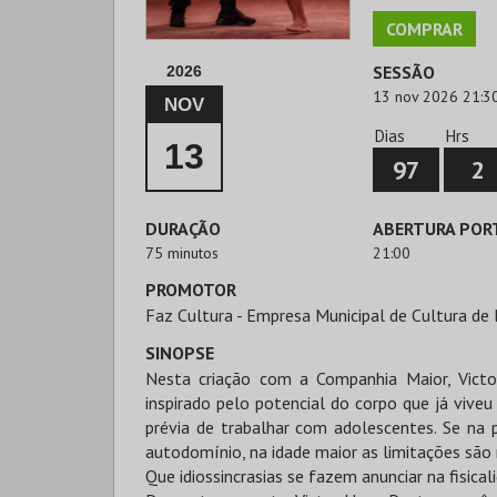
COMPRAR
SESSÃO
2026
13 nov 2026 21:3
NOV
Dias
Hrs
13
97
2
DURAÇÃO
ABERTURA POR
75 minutos
21:00
PROMOTOR
Faz Cultura - Empresa Municipal de Cultura de 
SINOPSE
Nesta criação com a Companhia Maior, Vict
inspirado pelo potencial do corpo que já viv
prévia de trabalhar com adolescentes. Se na p
autodomínio, na idade maior as limitações são 
Que idiossincrasias se fazem anunciar na fisic