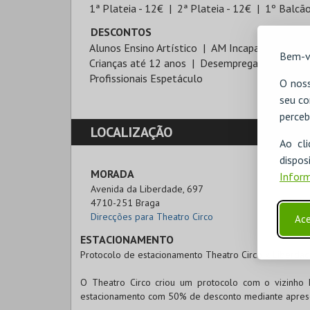
1ª Plateia - 12€
2ª Plateia - 12€
1º Balcão
DESCONTOS
Alunos Ensino Artístico
AM Incapacidade Mul
Bem-v
Crianças até 12 anos
Desempregados
Est
Profissionais Espetáculo
O noss
seu co
perceb
LOCALIZAÇÃO
Ao cl
disp
MORADA
Inform
Avenida da Liberdade, 697

4710-251 Braga
Direcções para Theatro Circo
Ace
ESTACIONAMENTO
Protocolo de estacionamento Theatro Circo x Liberdad
O Theatro Circo criou um protocolo com o vizinho 
estacionamento com 50% de desconto mediante aprese