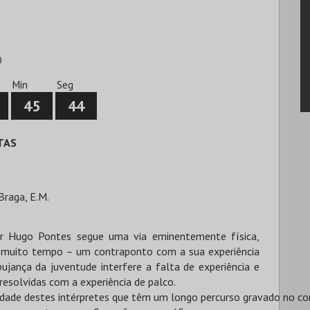
0
Min
Seg
45
43
TAS
Braga, E.M.
or Hugo Pontes segue uma via eminentemente física,
eu muito tempo – um contraponto com a sua experiência
ujança da juventude interfere a falta de experiência e
resolvidas com a experiência de palco.
alidade destes intérpretes que têm um longo percurso gravado no co