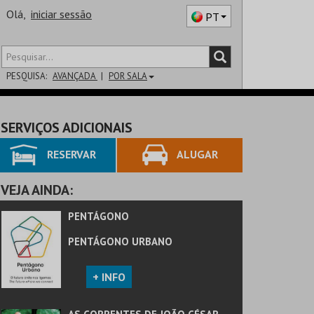
Olá,
iniciar sessão
PT
PESQUISA:
AVANÇADA
POR SALA
DISTRITO
SERVIÇOS ADICIONAIS
SALA
RESERVAR
ALUGAR
VEJA AINDA:
PENTÁGONO
PENTÁGONO URBANO
+ INFO