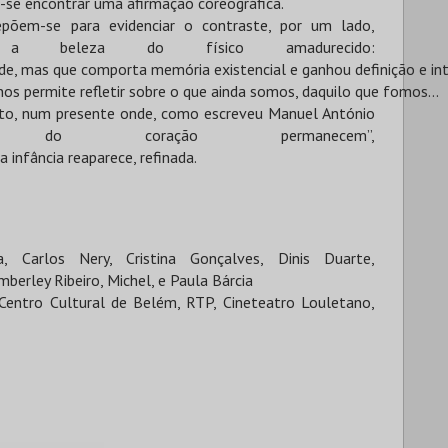
s-se encontrar uma afirmação coreográfica.
epõem-se para evidenciar o contraste, por um lado,
 beleza do físico amadurecido:
de, mas que comporta memória existencial e ganhou definição e in
s permite refletir sobre o que ainda somos, daquilo que fomos...
rto, num presente onde, como escreveu Manuel António
 do coração permanecem”,
infância reaparece, refinada.
a, Carlos Nery, Cristina Gonçalves, Dinis Duarte,
mberley Ribeiro, Michel, e Paula Bárcia
entro Cultural de Belém, RTP, Cineteatro Louletano,