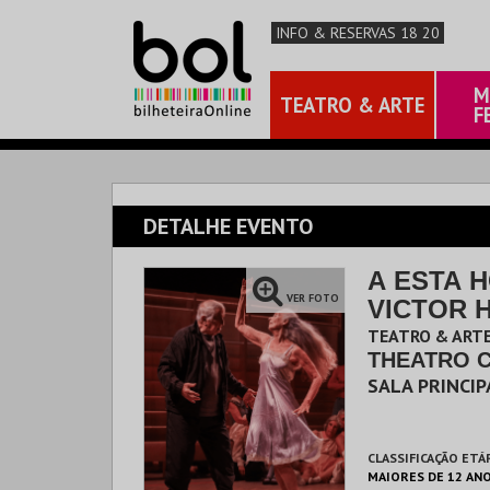
INFO & RESERVAS 18 20
M
TEATRO & ARTE
F
DETALHE EVENTO
A ESTA H
VER FOTO
VICTOR 
MAIOR
TEATRO & ARTE
THEATRO 
SALA PRINCIP
CLASSIFICAÇÃO ETÁ
MAIORES DE 12 AN