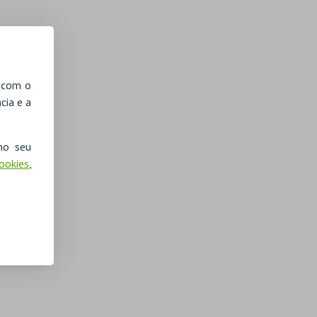
, com o
cia e a
no seu
Cookies
,