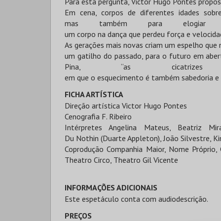
Para esta pergunta, Victor Hugo Pontes propô
Em cena, corpos de diferentes idades sobr
mas também para elogiar a
um corpo na dança que perdeu força e velocida
As gerações mais novas criam um espelho que no
um gatilho do passado, para o futuro em abe
Pina, “as cicatrizes
em que o esquecimento é também sabedoria e a 
FICHA ARTÍSTICA
Direção artística Victor Hugo Pontes
Cenografia F. Ribeiro
Intérpretes Angelina Mateus, Beatriz Mir
Du Nothin (Duarte Appleton), João Silvestre, Ki
Coprodução Companhia Maior, Nome Próprio, C
Theatro Circo, Theatro Gil Vicente
INFORMAÇÕES ADICIONAIS
Este espetáculo conta com audiodescrição.
PREÇOS