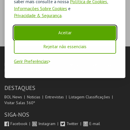
saber mais consulte a nossa
Política de Cookies
,
Informações Sobre Cookies
e
Privacidade & Segurança
.
Aceitar
Rejeitar não essenciais
LOJA
Gerir Preferências
Pesquisar
Carrinho de compras
Eventos
Cartões
Produtos
Packs
Livro de Reclamações
Login & Registo de Clientes
Minha Conta
DESTAQUES
BOL News
Noticias
Entrevistas
Listagem Classificações
Visitar Salas 360º
SIGA-NOS
Facebook
Instagram
Twitter
E-mail