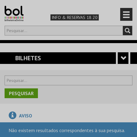
INFO & RESERVAS 18 20
Olá,
iniciar sessão
PT
0
CARRINHO
BILHETES
TEATRO & ARTE
MÚSICA & FESTIVAIS
FAMÍLIA
AVISO
DESPORTO & AVENTURA
Não existem resultados correspondentes à sua pesquisa.