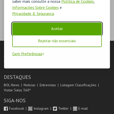
saber mais consulte a nossa
Política de Cookies
,
Informações Sobre Cookies
e
Privacidade & Segurança
.
Aceitar
Rejeitar não essenciais
LOJA
Gerir Preferências
Pesquisar
Carrinho de compras
Eventos
Cartões
Produtos
Packs
Livro de Reclamações
Login & Registo de Clientes
Minha Conta
DESTAQUES
BOL News
Noticias
Entrevistas
Listagem Classificações
Visitar Salas 360º
SIGA-NOS
Facebook
Instagram
Twitter
E-mail