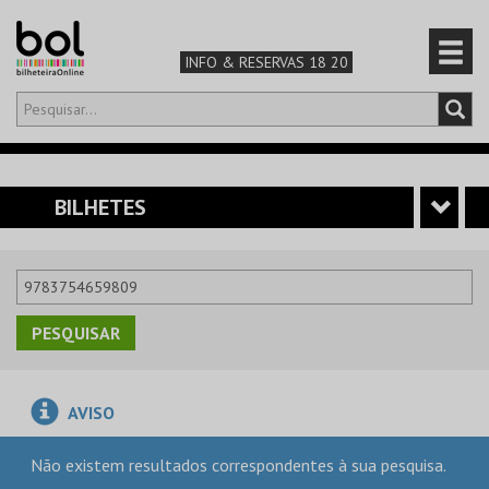
INFO & RESERVAS 18 20
Olá,
iniciar sessão
PT
0
CARRINHO
BILHETES
TEATRO & ARTE
MÚSICA & FESTIVAIS
FAMÍLIA
AVISO
DESPORTO & AVENTURA
Não existem resultados correspondentes à sua pesquisa.