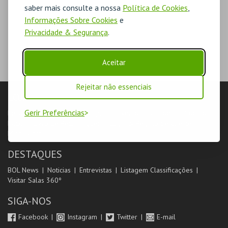
saber mais consulte a nossa
Política de Cookies
,
Informações Sobre Cookies
e
Privacidade & Segurança
.
Aceitar
Rejeitar não essenciais
LOJA
Gerir Preferências
Pesquisar
Carrinho de compras
Eventos
Cartões
Produtos
Packs
Livro de Reclamações
Login & Registo de Clientes
Minha Conta
DESTAQUES
BOL News
Noticias
Entrevistas
Listagem Classificações
Visitar Salas 360º
SIGA-NOS
Facebook
Instagram
Twitter
E-mail