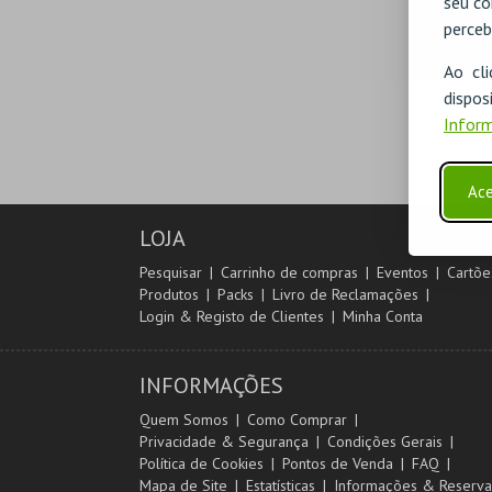
seu co
perceb
Ao cl
disp
Inform
Ace
LOJA
Pesquisar
Carrinho de compras
Eventos
Cartõe
Produtos
Packs
Livro de Reclamações
Login & Registo de Clientes
Minha Conta
INFORMAÇÕES
Quem Somos
Como Comprar
Privacidade & Segurança
Condições Gerais
Política de Cookies
Pontos de Venda
FAQ
Mapa de Site
Estatísticas
Informações & Reserva