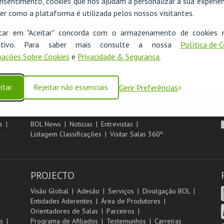
nsentimento, cookies que nos ajudam a personalizar a sua experiên
er como a plataforma é utilizada pelos nossos visitantes.
icar em "Aceitar" concorda com o armazenamento de cookies 
ositivo. Para saber mais consulte a nossa
Política de 
ações Sobre Cookies
e
Privacidade & Segurança
.
itar
Rejeitar não essenciais
Gerir Preferências
DESTAQUES
s
BOL News
Noticias
Entrevistas
Listagem Classificações
Visitar Salas 360º
PROJECTO
Visão Global
Adesão
Serviços
Divulgação BOL
Entidades Aderentes
Área de Produtores
Orientadores de Salas
Parceiros
s
Programa de Afiliados
Testemunhos
Carreiras