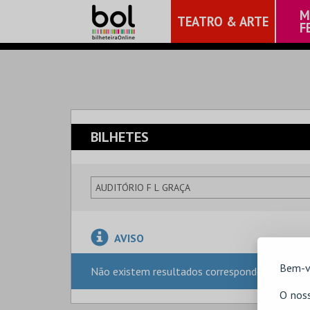
M
TEATRO & ARTE
F
BILHETES
AVISO
Bem-v
Não existem resultados correspondentes à sua
O noss