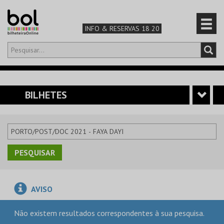
INFO & RESERVAS 18 20
Olá,
iniciar sessão
PT
0
CARRINHO
BILHETES
TEATRO & ARTE
MÚSICA & FESTIVAIS
FAMÍLIA
AVISO
DESPORTO & AVENTURA
Não existem resultados correspondentes à sua pesquisa.