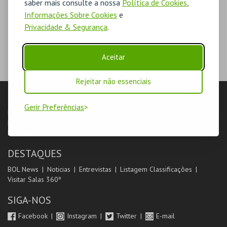
saber mais consulte a nossa
Política de Cookies
,
Informações Sobre Cookies
e
Privacidade & Segurança
.
Aceitar
Rejeitar não essenciais
LOJA
Gerir Preferências
Pesquisar
Carrinho de compras
Eventos
Cartões
Produtos
Packs
Livro de Reclamações
Login & Registo de Clientes
Minha Conta
DESTAQUES
BOL News
Noticias
Entrevistas
Listagem Classificações
Visitar Salas 360º
SIGA-NOS
Facebook
Instagram
Twitter
E-mail