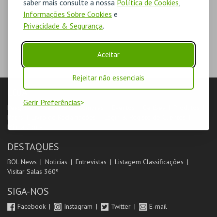
saber mais consulte a nossa
Política de Cookies
,
Informações Sobre Cookies
e
Privacidade & Segurança
.
Aceitar
Rejeitar não essenciais
LOJA
Gerir Preferências
Pesquisar
Carrinho de compras
Eventos
Cartões
Produtos
Packs
Livro de Reclamações
Login & Registo de Clientes
Minha Conta
DESTAQUES
BOL News
Noticias
Entrevistas
Listagem Classificações
Visitar Salas 360º
SIGA-NOS
Facebook
Instagram
Twitter
E-mail