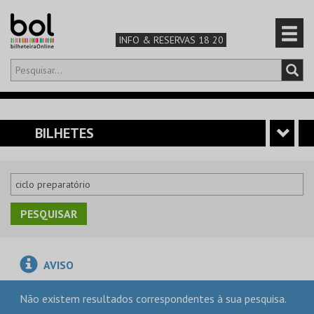
INFO & RESERVAS 18 20
Olá,
iniciar sessão
PT
0
CARRINHO
BILHETES
TEATRO & ARTE
MÚSICA & FESTIVAIS
FAMÍLIA
AVISO
DESPORTO & AVENTURA
Não existem resultados correspondentes à sua pesquisa.