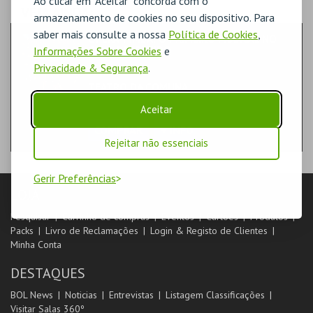
Ao clicar em "Aceitar" concorda com o
VEJA AINDA:
armazenamento de cookies no seu dispositivo. Para
saber mais consulte a nossa
Política de Cookies
,
ÓPERA-PIMBA! O PRIMEIRO MUSICAL NO
GELO DERRETIDO
Informações Sobre Cookies
e
TEATRO & ARTE | MUSICAL
Privacidade & Segurança
.
TEATRO DA COMUNA
SALA NOVA
Aceitar
COMPRAR
+ INFO
Rejeitar não essenciais
Gerir Preferências
LOJA
Pesquisar
Carrinho de compras
Eventos
Cartões
Produtos
Packs
Livro de Reclamações
Login & Registo de Clientes
Minha Conta
DESTAQUES
BOL News
Noticias
Entrevistas
Listagem Classificações
Visitar Salas 360º