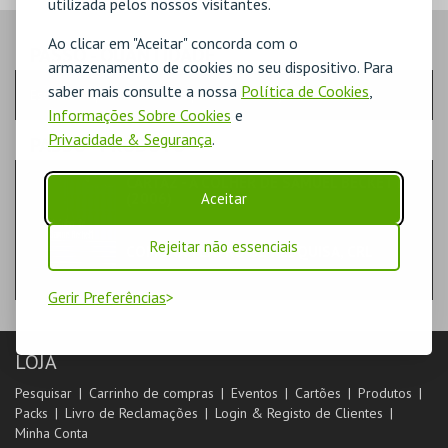
utilizada pelos nossos visitantes.
Ao clicar em "Aceitar" concorda com o
PASSO
- QUANTIDADE
armazenamento de cookies no seu dispositivo. Para
saber mais consulte a nossa
Política de Cookies
,
Escolha a quantidade e os produtos desejados
Informações Sobre Cookies
e
Privacidade & Segurança
.
PASSO
- PRODUTO
CARTAZ - A COLHER DE SAMUEL BECKETT
Aceitar
(2006)
DIVERSOS
Rejeitar não essenciais
COMUNA TEATRO DE PESQUISA, CRL
Gerir Preferências
LOJA
Pesquisar
Carrinho de compras
Eventos
Cartões
Produtos
Packs
Livro de Reclamações
Login & Registo de Clientes
Minha Conta