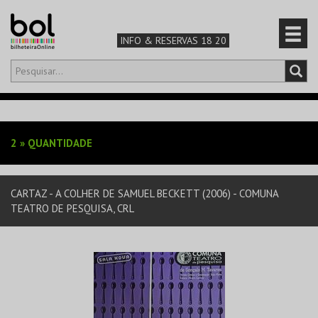
INFO & RESERVAS 18 20
Olá,
iniciar sessão
PT
0
CARRINHO
2
»
QUANTIDADE
TEATRO & ARTE
CARTAZ - A COLHER DE SAMUEL BECKETT (2006) - COMUNA
MÚSICA & FESTIVAIS
TEATRO DE PESQUISA, CRL
FAMÍLIA
DESPORTO & AVENTURA