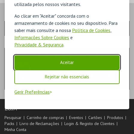
utilizada pelos nossos visitantes.
PASSO
- QUANTIDADE
Ao clicar em "Aceitar" concorda com o
armazenamento de cookies no seu dispositivo. Para
Escolha a quantidade e os produtos desejados
saber mais consulte a nossa
Política de Cookies
,
Informações Sobre Cookies
e
PASSO
- PRODUTO
Privacidade & Segurança
.
CARTAZ - A AFILHADA DE SANTO ANTÓNIO
(2008)
Aceitar
DIVERSOS
COMUNA TEATRO DE PESQUISA, CRL
Rejeitar não essenciais
Gerir Preferências
LOJA
Pesquisar
Carrinho de compras
Eventos
Cartões
Produtos
Packs
Livro de Reclamações
Login & Registo de Clientes
Minha Conta