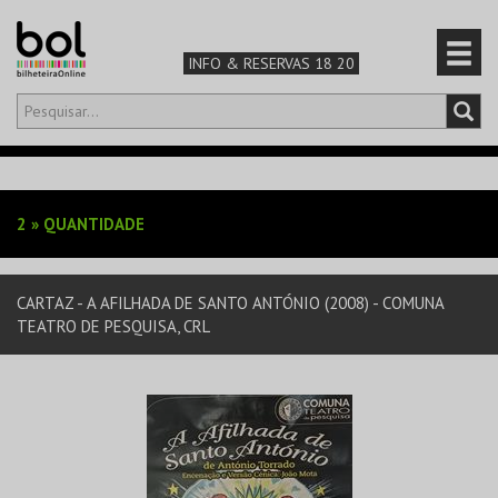
INFO & RESERVAS 18 20
Olá,
iniciar sessão
PT
0
CARRINHO
2
»
QUANTIDADE
TEATRO & ARTE
CARTAZ - A AFILHADA DE SANTO ANTÓNIO (2008) - COMUNA
MÚSICA & FESTIVAIS
TEATRO DE PESQUISA, CRL
FAMÍLIA
DESPORTO & AVENTURA