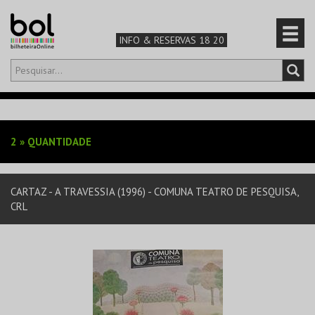
INFO & RESERVAS 18 20
Olá,
iniciar sessão
PT
0
CARRINHO
2
»
QUANTIDADE
TEATRO & ARTE
CARTAZ - A TRAVESSIA (1996) - COMUNA TEATRO DE PESQUISA,
MÚSICA & FESTIVAIS
CRL
FAMÍLIA
DESPORTO & AVENTURA