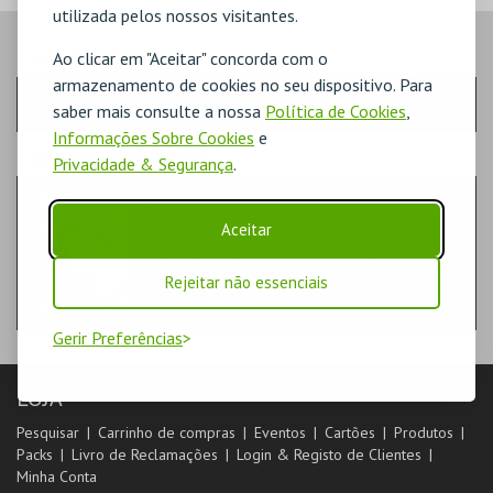
utilizada pelos nossos visitantes.
PASSO
- QUANTIDADE
Ao clicar em "Aceitar" concorda com o
armazenamento de cookies no seu dispositivo. Para
Escolha a quantidade e os produtos desejados
saber mais consulte a nossa
Política de Cookies
,
Informações Sobre Cookies
e
PASSO
- PRODUTO
Privacidade & Segurança
.
CARTAZ - A TRAVESSIA (1996)
DIVERSOS
Aceitar
COMUNA TEATRO DE PESQUISA, CRL
Rejeitar não essenciais
Gerir Preferências
LOJA
Pesquisar
Carrinho de compras
Eventos
Cartões
Produtos
Packs
Livro de Reclamações
Login & Registo de Clientes
Minha Conta