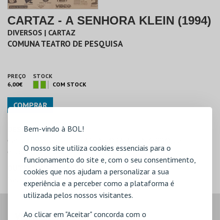
CARTAZ - A SENHORA KLEIN (1994)
DIVERSOS | CARTAZ
COMUNA TEATRO DE PESQUISA
PREÇO
STOCK
6,00€
COM STOCK
COMPRAR
Bem-vindo à BOL!
DESCRIÇÃO
Cartaz original da peça A SENHORA KLEIN (1994), com
O nosso site utiliza cookies essenciais para o
encenação de João Mota.
funcionamento do site e, com o seu consentimento,
OUTRAS INFORMAÇÕES
cookies que nos ajudam a personalizar a sua
Não inclui embalagem de transporte
experiência e a perceber como a plataforma é
utilizada pelos nossos visitantes.
Ao clicar em "Aceitar" concorda com o
VEJA AINDA: