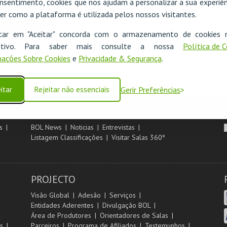
nsentimento, cookies que nos ajudam a personalizar a sua experiên
er como a plataforma é utilizada pelos nossos visitantes.
icar em "Aceitar" concorda com o armazenamento de cookies 
ositivo. Para saber mais consulte a nossa
Política de 
ações Sobre Cookies
e
Privacidade & Segurança
.
itar
Rejeitar não essenciais
Gerir Preferências
DESTAQUES
s
BOL News
Noticias
Entrevistas
Listagem Classificações
Visitar Salas 360º
PROJECTO
Visão Global
Adesão
Serviços
Entidades Aderentes
Divulgação BOL
Área de Produtores
Orientadores de Salas
s
Parceiros
Programa de Afiliados
Testemunhos