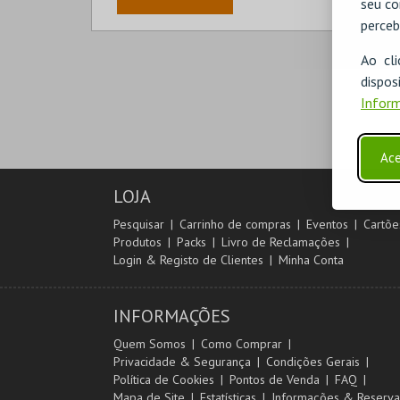
seu co
perceb
Ao cl
disp
Inform
Ace
LOJA
Pesquisar
Carrinho de compras
Eventos
Cartõe
Produtos
Packs
Livro de Reclamações
Login & Registo de Clientes
Minha Conta
INFORMAÇÕES
Quem Somos
Como Comprar
Privacidade & Segurança
Condições Gerais
Política de Cookies
Pontos de Venda
FAQ
Mapa de Site
Estatísticas
Informações & Reserva