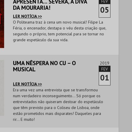
APRESENTA... SEVERA, A DIVA
FEV
DA MOURARIA!
05
LER NOTÍCIA >>
O Politeama traz à cena um novo musical! Filipe La
Féria, o encenador, destapa o véu desta criação que,
segundo o próprio, tem potencial para se tornar no
grande espetáculo da sua vida.
UMA NÊSPERA NO CU – O
2019
MUSICAL
FEV
01
LER NOTÍCIA >>
Era uma vez uma entrevista que se transformou
num verdadeiro inconseguimento… Só porque os
entrevistados não quiseram destoar do espetáculo
que têm previsto para o Coliseu de Lisboa, onde
estão prometidos mais disparates! Daqueles para
rir… E muito!