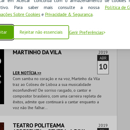
icar em "Aceitar" concorda com o armazenamento de cookies 
A Queima das Fitas de Coimbra é história, tradição e
ositivo. Para saber mais consulte a nossa
Política de 
folia. Este ano está de regresso entre 3 e 10 de
ações Sobre Cookies
e
Privacidade & Segurança
.
maio, e aqui antecipamos o espírito desta festa dos
estudantes, revelando o seu passado e presente.
Coimbra espera por todos! O convite está feito e é
itar
Rejeitar não essenciais
Gerir Preferências
mesmo para levar a sério.
MARTINHO DA VILA
2019
ABR
10
LER NOTÍCIA >>
Com samba no coração e na voz, Martinho da Vila
traz ao Coliseu de Lisboa a sua musicalidade
inconfundível! De sorriso rasgado, o cantor e
compositor brasileiro, com uma carreira repleta de
êxitos, admite que continuará a cantar enquanto a
voz não lhe falhar…
TEATRO POLITEAMA
2019