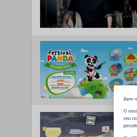
Bem-v
O noss
seu co
perceb