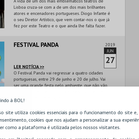
A vida de um dos mais emblemáticos teatros de
Lisboa cruza-se com a de um dos mais brilhantes
atores e encenadores portugueses. Diogo Infante é
o seu Diretor Artístico, que vem contar-nos o que já
fez por este Teatro e o que ainda lhe falta fazer.
FESTIVAL PANDA
2019
JUN
27
LER NOTÍCIA >>
O Festival Panda vai regressar a quatro cidades
portuguesas, entre 29 de junho e 20 de julho. Vai
ser uma grande festa pelo ambiente, que não vão
querer perder! Leia toda a entrevista sobre o maior
evento infantil do país, aqui.
indo à BOL!
o site utiliza cookies essenciais para o funcionamento do site e
QUEIMA DAS FITAS DE
2019
nsentimento, cookies que nos ajudam a personalizar a sua experiên
COIMBRA 2019
ABR
er como a plataforma é utilizada pelos nossos visitantes.
30
LER NOTÍCIA >>