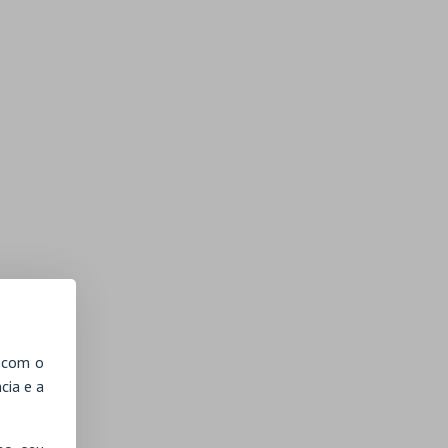
, com o
cia e a