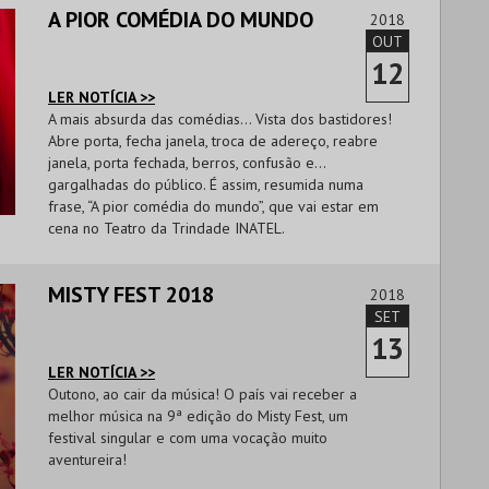
A PIOR COMÉDIA DO MUNDO
2018
OUT
12
LER NOTÍCIA >>
A mais absurda das comédias… Vista dos bastidores!
Abre porta, fecha janela, troca de adereço, reabre
janela, porta fechada, berros, confusão e…
gargalhadas do público. É assim, resumida numa
frase, “A pior comédia do mundo”, que vai estar em
cena no Teatro da Trindade INATEL.
MISTY FEST 2018
2018
SET
13
LER NOTÍCIA >>
Outono, ao cair da música! O país vai receber a
melhor música na 9ª edição do Misty Fest, um
festival singular e com uma vocação muito
aventureira!