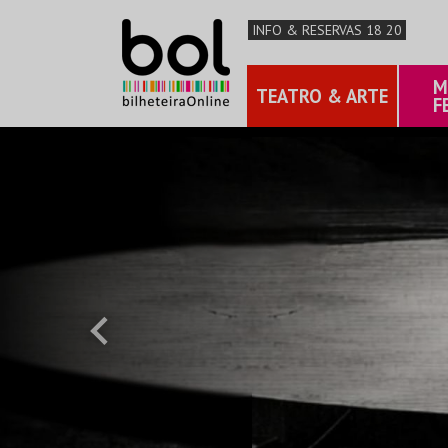
INFO & RESERVAS 18 20
M
TEATRO & ARTE
F