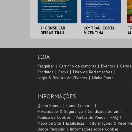
IA EURO RX OF
7º CONSILCAR
10º TRAIL COSTA
TR
ORTUGAL | PASSE
OEIRAS TRAIL
VICENTINA
A
 DIAS
IRCUITO DE
FÁBRICA DA
SANTIAGO DO
SE
OUSADA
PÓLVORA
CACÉM E SINES
LOJA
MAIS INFO
MAIS INFO
MAIS INFO
Pesquisar
Carrinho de compras
Eventos
Cartõe
Produtos
Packs
Livro de Reclamações
Login & Registo de Clientes
Minha Conta
COMPRAR
INSCREVER
INSCREVER
INFORMAÇÕES
Quem Somos
Como Comprar
Privacidade & Segurança
Condições Gerais
Política de Cookies
Pontos de Venda
FAQ
Mapa de Site
Estatísticas
Informações & Reserva
Dados Pessoais
Informações sobre Cookies