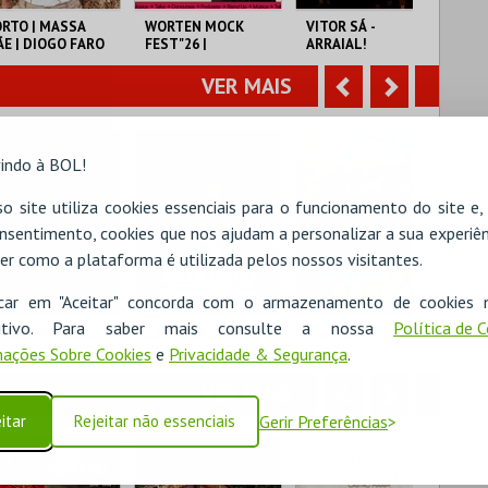
o
t
RTO | MASSA
WORTEN MOCK
VITOR SÁ -
ME
E | DIOGO FARO
FEST"26 |
ARRAIAL!
LA
r
e
MICHELLE WOLF
IN
PER
VER MAIS
A
S
NA
ATRO HELENA SÁ
CINEMA SÃO JORGE .
CENTRO CULTURAL
CO
COSTA
PAREDES.
n
e
indo à BOL!
t
g
MAIS INFO
MAIS INFO
MAIS INFO
e
u
o site utiliza cookies essenciais para o funcionamento do site e
COMPRAR
COMPRAR
COMPRAR
nsentimento, cookies que nos ajudam a personalizar a sua experiên
r
i
er como a plataforma é utilizada pelos nossos visitantes.
i
n
icar em "Aceitar" concorda com o armazenamento de cookies 
o
t
ositivo. Para saber mais consulte a nossa
Política de 
M BANHO MARIA
BATE PAPO COM
O AMOR É ASSIM
CO
ações Sobre Cookies
e
Privacidade & Segurança
.
THEO
r
e
VER MAIS
A
S
CULTURAL
COLISEU DE LISBOA
FÓRUM LUÍSA TODI
CA
itar
Rejeitar não essenciais
Gerir Preferências
TÓNIO ALEIXO
n
e
t
g
MAIS INFO
MAIS INFO
MAIS INFO