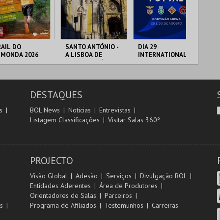
r
i
i
n
o
t
AIL DO
SANTO ANTÓNIO -
DIA 29
FI
LMONDA 2026
A LISBOA DE
INTERNATIONAL
PO
r
e
SANTO ANTÓNIO -
MASTERS FUTSAL
VIP
PERCURSO
2026 - SPORTING
CP VS PALMA
RRA DE AIRE
ML - SANTO
PORTIMÃO ARENA
CI
FUTSAL
ANTÓNIO
LO
DESTAQUES
MAIS INFO
MAIS INFO
MAIS INFO
s
BOL News
Noticias
Entrevistas
Listagem Classificações
Visitar Salas 360º
INSCREVER
COMPRAR
COMPRAR
PROJECTO
Visão Global
Adesão
Serviços
Divulgação BOL
Entidades Aderentes
Área de Produtores
Orientadores de Salas
Parceiros
s
Programa de Afiliados
Testemunhos
Carreiras