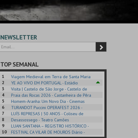
NEWSLETTER
TOP SEMANAL
1
Viagem Medieval em Terra de Santa Maria
2
2026 - Santa Maria da Feira
YE AO VIVO EM PORTUGAL - Estádio
3
Algarve
Visita | Castelo de São Jorge - Castelo de
4
São Jorge
Praia das Rocas 2026 - Castanheira de Pêra
5
Homem-Aranha: Um Novo Dia - Cinemas
6
Cinemax Penafiel
TURANDOT Puccini OPERAFEST 2026 -
POSIÇÕES |
SHREK, O MUSICAL
PÉROLA – MELHOR
7
Convento da Cartuxa
LUÍS REPRESAS | 50 ANOS - Coliseu de
HIBITIONS 2026
DE MIM
8
Lisboa
Desassossego - Teatro Camões
9
LUAN SANTANA – REGISTRO HISTÓRICO -
SEU DO ORIENTE.
TAGUSPARK
CASINO ESTORIL
TAG
10
Estádio da Luz
FESTIVAL CA VILAR DE MOUROS Diário -