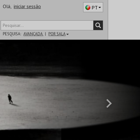
Olá,
iniciar sessão
PT
PESQUISA:
AVANÇADA
POR SALA
DISTRITO
SALA