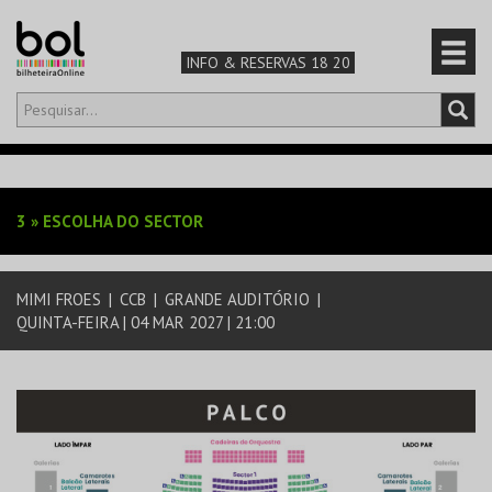
INFO & RESERVAS 18 20
Olá,
iniciar sessão
PT
0
CARRINHO
3
»
ESCOLHA DO SECTOR
TEATRO & ARTE
MIMI FROES
|
CCB
|
GRANDE AUDITÓRIO
|
MÚSICA & FESTIVAIS
QUINTA-FEIRA | 04 MAR 2027 | 21:00
FAMÍLIA
DESPORTO & AVENTURA