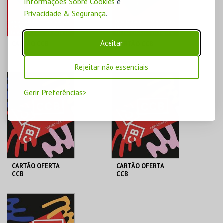
Informações Sobre Cookies
e
COMPRAR
COMPRAR
Privacidade & Segurança
.
Aceitar
CARTÃO CCB
CARTÃO CCB
Rejeitar não essenciais
FUNDAÇÃO CCB
FUNDAÇÃO CCB
>65 | ANUAL
DUPLO | ANUAL
Gerir Preferências
MAIS INFO
MAIS INFO
COMPRAR
COMPRAR
CARTÃO OFERTA
CARTÃO OFERTA
CCB
CCB
FUNDAÇÃO CCB
FUNDAÇÃO CCB
CARTÃO OFERTA 20€
CARTÃO OFERTA 30€