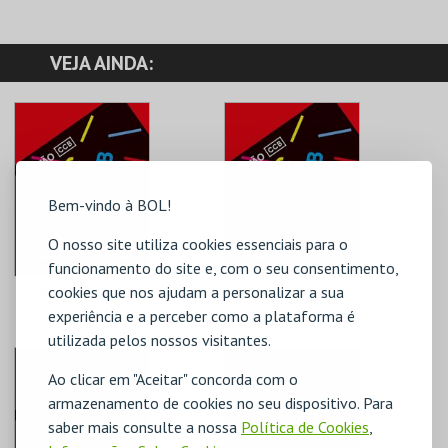
VEJA AINDA:
Bem-vindo à BOL!
O nosso site utiliza cookies essenciais para o
funcionamento do site e, com o seu consentimento,
cookies que nos ajudam a personalizar a sua
CARTÃO CCB
CARTÃO CCB
experiência e a perceber como a plataforma é
FUNDAÇÃO CCB
FUNDAÇÃO CCB
utilizada pelos nossos visitantes.
UNO | ANUAL
<25 | ANUAL
Ao clicar em "Aceitar" concorda com o
armazenamento de cookies no seu dispositivo. Para
MAIS INFO
MAIS INFO
saber mais consulte a nossa
Política de Cookies
,