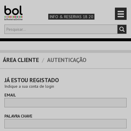
INFO & RESERVAS 18 20
Olá,
iniciar sessão
PT
0
CARRINHO
ÁREA CLIENTE
AUTENTICAÇÃO
TEATRO & ARTE
JÁ ESTOU REGISTADO
MÚSICA & FESTIVAIS
Indique a sua conta de login
EMAIL
FAMÍLIA
DESPORTO & AVENTURA
PALAVRA CHAVE