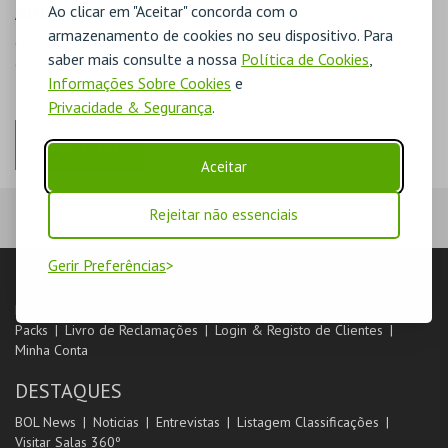
AINDA NÃO ESTOU REGISTADO
Ao clicar em "Aceitar" concorda com o
armazenamento de cookies no seu dispositivo. Para
O registo na plataforma BOL permite-lhe acompanhar as suas
saber mais consulte a nossa
Política de Cookies
,
compras na área de cliente.
Informações Sobre Cookies
e
Privacidade & Segurança
.
REGISTAR
Aceitar
Rejeitar não essenciais
Gerir Preferências
LOJA
Pesquisar
Carrinho de compras
Eventos
Cartões
Produtos
Packs
Livro de Reclamações
Login & Registo de Clientes
Minha Conta
DESTAQUES
BOL News
Noticias
Entrevistas
Listagem Classificações
Visitar Salas 360º