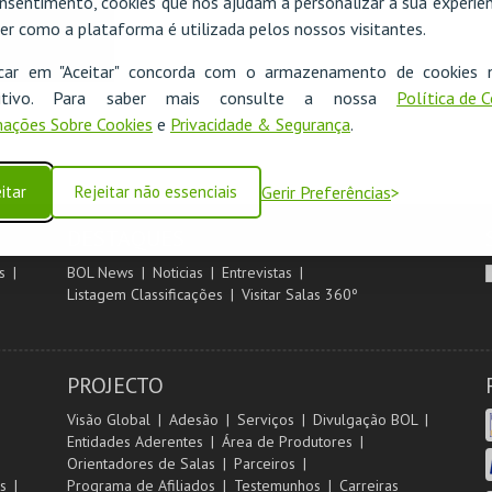
nsentimento, cookies que nos ajudam a personalizar a sua experiên
er como a plataforma é utilizada pelos nossos visitantes.
icar em "Aceitar" concorda com o armazenamento de cookies 
ositivo. Para saber mais consulte a nossa
Política de 
ações Sobre Cookies
e
Privacidade & Segurança
.
itar
Rejeitar não essenciais
Gerir Preferências
DESTAQUES
s
BOL News
Noticias
Entrevistas
Listagem Classificações
Visitar Salas 360º
PROJECTO
Visão Global
Adesão
Serviços
Divulgação BOL
Entidades Aderentes
Área de Produtores
Orientadores de Salas
Parceiros
s
Programa de Afiliados
Testemunhos
Carreiras