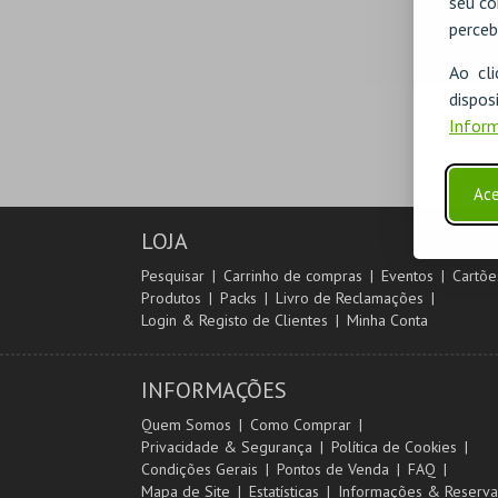
seu co
perceb
Ao cl
disp
Inform
Ace
LOJA
Pesquisar
Carrinho de compras
Eventos
Cartõe
Produtos
Packs
Livro de Reclamações
Login & Registo de Clientes
Minha Conta
INFORMAÇÕES
Quem Somos
Como Comprar
Privacidade & Segurança
Política de Cookies
Condições Gerais
Pontos de Venda
FAQ
Mapa de Site
Estatísticas
Informações & Reserva