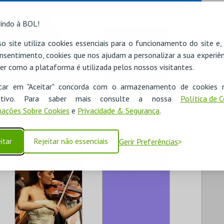
indo à BOL!
o site utiliza cookies essenciais para o funcionamento do site e
nsentimento, cookies que nos ajudam a personalizar a sua experiên
er como a plataforma é utilizada pelos nossos visitantes.
icar em "Aceitar" concorda com o armazenamento de cookies 
ositivo. Para saber mais consulte a nossa
Política de 
ações Sobre Cookies
e
Privacidade & Segurança
.
TERESA MACEDO
O DUELO E OUTRAS
FERREIRA
HISTÓRIAS
itar
Rejeitar não essenciais
Gerir Preferências
T. M. JOAQUIM
T. M. JOAQUIM
BENITE
BENITE
MAIS INFO
MAIS INFO
COMPRAR
COMPRAR