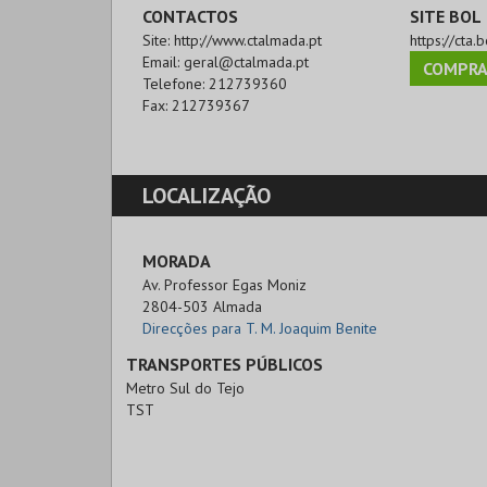
CONTACTOS
SITE BOL
Site:
http://www.ctalmada.pt
https://cta.b
Email:
geral@ctalmada.pt
COMPRA
Telefone:
212739360
Fax:
212739367
LOCALIZAÇÃO
MORADA
Av. Professor Egas Moniz

2804-503 Almada
Direcções para T. M. Joaquim Benite
TRANSPORTES PÚBLICOS
Metro Sul do Tejo
TST