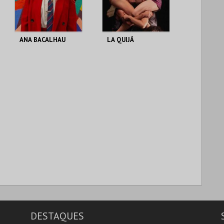
COMPRAR
COMPRAR
ANA BACALHAU
LA QUIJÁ
T. M. JOAQUIM
T. M. JOAQUIM
BENITE
BENITE
MAIS INFO
MAIS INFO
COMPRAR
COMPRAR
DESTAQUES