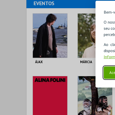
EVENTOS
Bem-v
O noss
seu co
perceb
Ao cl
disp
Inform
ÁJAX
MÁRCIA
Ace
T. M. JOAQUIM
T. M. JOAQUIM
BENITE
BENITE
MAIS INFO
MAIS INFO
COMPRAR
COMPRAR