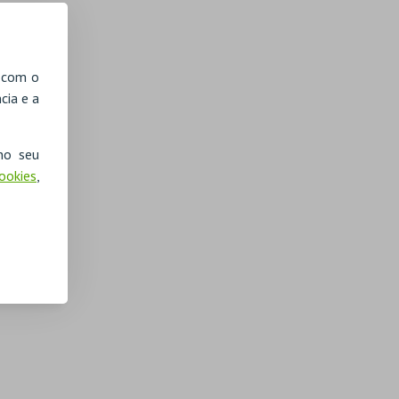
, com o
cia e a
no seu
Cookies
,