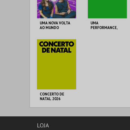
COMPRAR
COMPRAR
UMA NOVA VOLTA
UMA
AO MUNDO
PERFORMANCE,
MEU DEUS
T. M. JOAQUIM
T. M. JOAQUIM
BENITE
BENITE
MAIS INFO
MAIS INFO
COMPRAR
COMPRAR
CONCERTO DE
NATAL 2026
T. M. JOAQUIM
BENITE
LOJA