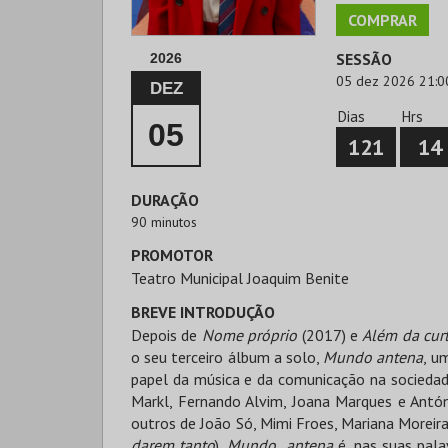
COMPRAR
SESSÃO
2026
05 dez 2026 21:0
DEZ
Dias
Hrs
05
121
14
DURAÇÃO
90 minutos
PROMOTOR
Teatro Municipal Joaquim Benite
BREVE INTRODUÇÃO
Depois de
Nome próprio
(2017) e
Além da cur
o seu terceiro álbum a solo,
Mundo antena
, u
papel da música e da comunicação na sociedad
Markl, Fernando Alvim, Joana Marques e Antón
outros de João Só, Mimi Froes, Mariana Moreira
darem tanto
),
Mundo antena
é, nas suas pala