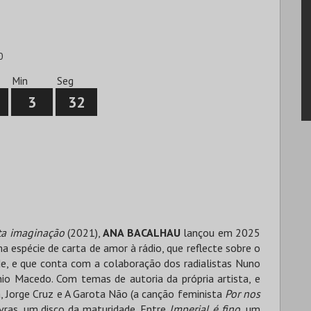
0
Min
Seg
3
31
ta imaginação
(2021),
ANA BACALHAU
lançou em 2025
ma espécie de carta de amor à rádio, que reflecte sobre o
e, e que conta com a colaboração dos radialistas Nuno
io Macedo. Com temas de autoria da própria artista, e
, Jorge Cruz e A Garota Não (a canção feminista
Por nos
vras, um disco da maturidade. Entre
Imperial é fino
, um