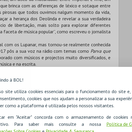
que brinca com as diferenças de léxico e sotaque entre
as pirosas que todos ouvimos nalgum momento da vida,
r a herança dos Deolinda e revelar a sua verdadeira
cio de libertação, mais solto para explorar diferentes
 faceta de música popular”, como escreveu o jornalista
al com os Lupanar, mas tornou-se realmente conhecida
2017 pôs a sua voz na rádio com temas como
Parva que
borado com músicos e projectos muito diversificados, e
úsica e na escrita.
indo à BOL!
o site utiliza cookies essenciais para o funcionamento do site e
nsentimento, cookies que nos ajudam a personalizar a sua experiên
er como a plataforma é utilizada pelos nossos visitantes.
icar em "Aceitar" concorda com o armazenamento de cookies 
 Municipal Joaquim Benite, na Avenida Professor Egas
ositivo. Para saber mais consulte a nossa
Política de 
ações Sobre Cookies
e
Privacidade & Segurança
.