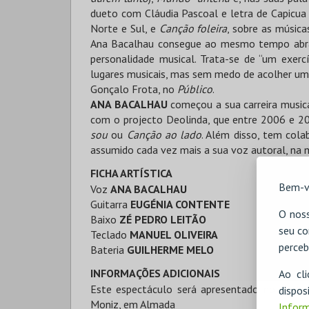
dueto com Cláudia Pascoal e letra de Capicua 
Norte e Sul, e
Canção foleira
, sobre as músic
Ana Bacalhau consegue ao mesmo tempo abraça
personalidade musical. Trata-se de “um exercí
lugares musicais, mas sem medo de acolher uma
Gonçalo Frota, no
Público
.
ANA BACALHAU
começou a sua carreira music
com o projecto Deolinda, que entre 2006 e 
sou
ou
Canção ao lado
. Além disso, tem cola
assumido cada vez mais a sua voz autoral, na m
FICHA ARTÍSTICA
Bem-v
Voz
ANA BACALHAU
Guitarra
EUGÉNIA CONTENTE
O noss
Baixo
ZÉ PEDRO LEITÃO
seu co
Teclado
MANUEL OLIVEIRA
perceb
Bateria
GUILHERME MELO
INFORMAÇÕES ADICIONAIS
Ao cl
Este espectáculo será apresentado no Teatro
disp
Moniz, em Almada
Inform