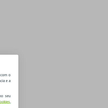
, com o
cia e a
no seu
Cookies
,