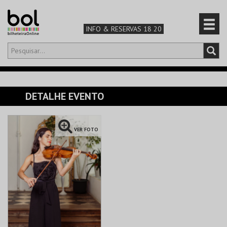
INFO & RESERVAS 18 20
Olá,
iniciar sessão
PT
0
CARRINHO
DETALHE EVENTO
TEATRO & ARTE
VER FOTO
MÚSICA & FESTIVAIS
FAMÍLIA
DESPORTO & AVENTURA