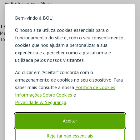
Av. Professor Egas Moniz

2804-503 Almada
Direcções para T. M. Joaquim Benite
Bem-vindo à BOL!
TRANSPORTES PÚBLICOS
O nosso site utiliza cookies essenciais para o
Metro Sul do Tejo
funcionamento do site e, com o seu consentimento,
TST
cookies que nos ajudam a personalizar a sua
experiência e a perceber como a plataforma é
utilizada pelos nossos visitantes.
Ao clicar em "Aceitar" concorda com o
armazenamento de cookies no seu dispositivo. Para
saber mais consulte a nossa
Política de Cookies
,
Informações Sobre Cookies
e
Privacidade & Segurança
.
Aceitar
Rejeitar não essenciais