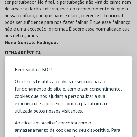
ser perturbador. No final, a perturbação não virá do crime nem
de uma revelação externa, mas do reconhecimento de que a
nossa confiança no que parece claro, coerente e funcional
pode ser suficiente para nos fazer falhar. E que esse falhanço
não é uma excepção, é normal. É sobre essa normalidade que
nos debruçamos.
Nuno Gonçalo Rodrigues
.
FICHA ARTÍSTICA
Produção
Artistas Unidos
Bem-vindo à BOL!
Texto
JAMIE ARMITAGE
Tradução
JOANA FRAZÃO
O nosso site utiliza cookies essenciais para o
Encenação
NUNO GONÇALO RODRIGUES
funcionamento do site e, com o seu consentimento,
Interpretação
AMÉRICO SILVA, EDUARDA ARRIAGA, SIMON
cookies que nos ajudam a personalizar a sua
FRANKEL Cenografia e Figurinos RITA LOPES ALVES
experiência e a perceber como a plataforma é
Assistência de Cenografia
FRANCISCO SILVA
utilizada pelos nossos visitantes.
Som
ANDRÉ PIRES
Luz
PEDRO DOMINGOS
Ao clicar em "Aceitar" concorda com o
Montagem de luz
LUCAS DOMINGOS
armazenamento de cookies no seu dispositivo. Para
Vídeo
NUNO BARROCA