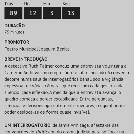
Dias
Hrs
Min
Seg
89
12
3
13
DURAÇÃO
75 minutos
PROMOTOR
Teatro Municipal Joaquim Benite
BREVE INTRODUÇÃO
A detective Ruth Palmer conduz uma entrevista voluntária a
Cameron Andrews, um empresário local respeitado. A conversa
decorre numa sala de interrogatórios banal, sob a vigilância
impessoal de várias câmaras que registam cada gesto, cada
silêncio, cada inflexão. À medida que a entrevista avança, o
quadro começa a perder estabilidade. Entre perguntas,
silêncios e decisões aparentemente menores, o equilíbrio de
poder desloca-se de forma quase invisível.
UM INTERROGATÓRIO
, de Jamie Armitage, afasta-se das
convenções do
thriller
ou do drama judicial para se focar na