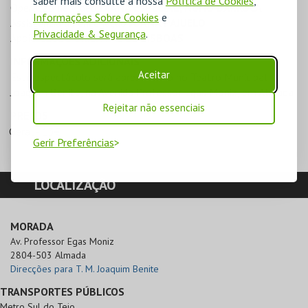
saber mais consulte a nossa
Política de Cookies
,
Operação de vídeo
DIANA ESPECIAL, NUNO BARROCA
Informações Sobre Cookies
e
Assistência de encenação
JOANA PAJUELO
Privacidade & Segurança
.
Apoio
CLUBE ORIENTAL DE LISBOA
S
INFORMAÇÕES ADICIONAIS
Aceitar
Este espectáculo será apresentado no Teatro Municipal
Joaquim Benite, na Avenida Professor Egas Moniz, em Almada
Rejeitar não essenciais
PREÇOS
Geral - 13€
Gerir Preferências
LOCALIZAÇÃO
MORADA
Av. Professor Egas Moniz

2804-503 Almada
Direcções para T. M. Joaquim Benite
TRANSPORTES PÚBLICOS
Metro Sul do Tejo