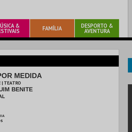
ÚSICA &
DESPORTO &
FAMÍLIA
ESTIVAIS
AVENTURA
POR MEDIDA
 | TEATRO
UIM BENITE
AL
RIA
OS