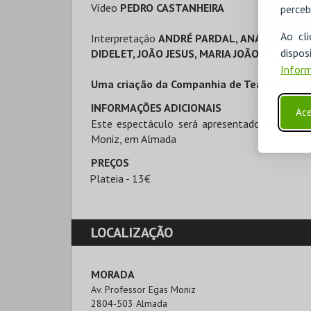
Vídeo
PEDRO CASTANHEIRA
perceb
Ao cl
Interpretação
ANDRÉ PARDAL, ANA CRIS, DU
disp
DIDELET, JOÃO JESUS, MARIA JOÃO FALCÃO
Inform
Uma criação da Companhia de Teatro de A
INFORMAÇÕES ADICIONAIS
Ace
Este espectáculo será apresentado no Teatro
Moniz, em Almada
PREÇOS
Plateia - 13€
LOCALIZAÇÃO
MORADA
Av. Professor Egas Moniz

2804-503 Almada