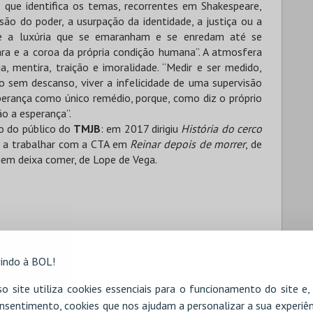
a, que identifica os temas, recorrentes em Shakespeare,
ão do poder, a usurpação da identidade, a justiça ou a
r e a luxúria que se emaranham e se enredam até se
ara e a coroa da própria condição humana”. A atmosfera
 mentira, traição e imoralidade. “Medir e ser medido,
o sem descanso, viver a infelicidade de uma supervisão
erança como único remédio, porque, como diz o próprio
o a esperança”.
o do público do
TMJB
: em 2017 dirigiu
História do cerco
u a trabalhar com a CTA em
Reinar depois de morrer
, de
em deixa comer, de Lope de Vega.
indo à BOL!
o site utiliza cookies essenciais para o funcionamento do site e
nsentimento, cookies que nos ajudam a personalizar a sua experiên