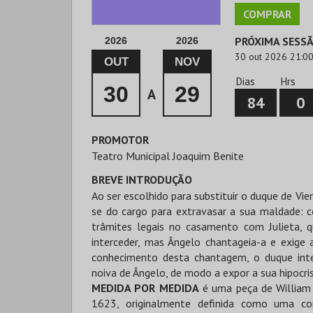
COMPRAR
PRÓXIMA SESS
2026
2026
30 out 2026 21:0
OUT
NOV
Dias
Hrs
30
29
A
84
0
PROMOTOR
Teatro Municipal Joaquim Benite
BREVE INTRODUÇÃO
Ao ser escolhido para substituir o duque de Vie
se do cargo para extravasar a sua maldade: 
trâmites legais no casamento com Julieta, qu
interceder, mas Ângelo chantageia-a e exige
conhecimento desta chantagem, o duque int
noiva de Ângelo, de modo a expor a sua hipocris
MEDIDA POR MEDIDA
é uma peça de William
1623, originalmente definida como uma co