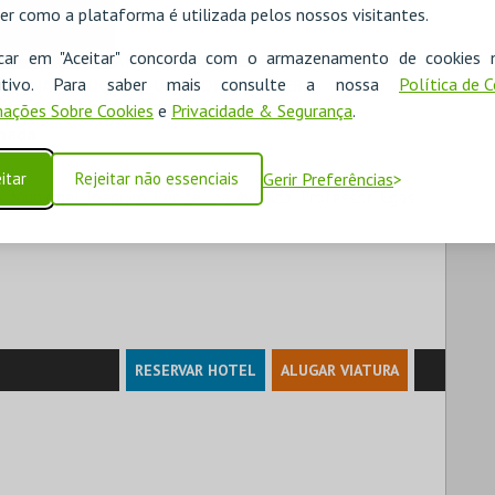
er como a plataforma é utilizada pelos nossos visitantes.
icar em "Aceitar" concorda com o armazenamento de cookies 
ARTE GRILO, DUARTE GUIMARÃES, JOÃO CABRAL, JOÃO
ositivo. Para saber mais consulte a nossa
Política de 
, MARINA ALBUQUERQUE, PEDRO WALTER
ações Sobre Cookies
e
Privacidade & Segurança
.
lmada
itar
Rejeitar não essenciais
Gerir Preferências
 Municipal Joaquim Benite, na Avenida Professor Egas
RESERVAR HOTEL
ALUGAR VIATURA