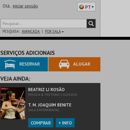
Olá,
iniciar sessão
PT
PESQUISA:
AVANÇADA
POR SALA
DISTRITO
SERVIÇOS ADICIONAIS
SALA
RESERVAR
ALUGAR
VEJA AINDA:
BEATRIZ LI ROSÃO
MÚSICA & FESTIVAIS | CLÁSSICA
T. M. JOAQUIM BENITE
SALA EXPERIMENTAL
COMPRAR
+ INFO