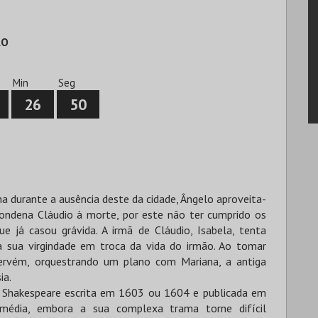
ÃO
0
Min
Seg
26
49
na durante a ausência deste da cidade, Ângelo aproveita-
condena Cláudio à morte, por este não ter cumprido os
e já casou grávida. A irmã de Cláudio, Isabela, tenta
 a sua virgindade em troca da vida do irmão. Ao tomar
ervém, orquestrando um plano com Mariana, a antiga
ia.
 Shakespeare escrita em 1603 ou 1604 e publicada em
média, embora a sua complexa trama torne difícil