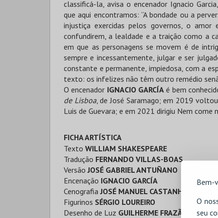
classificá-la, avisa o encenador Ignacio Garci
que aqui encontramos: “A bondade ou a pervers
injustiça exercidas pelos governos, o amo
confundirem, a lealdade e a traição como a c
em que as personagens se movem é de intriga,
sempre e incessantemente, julgar e ser julgad
constante e permanente, impiedosa, com a esp
texto: os infelizes não têm outro remédio senã
O encenador
IGNACIO GARCÍA
é bem conhecid
de Lisboa
, de José Saramago; em 2019 volto
Luis de Guevara; e em 2021 dirigiu Nem come n
FICHA ARTÍSTICA
Texto
WILLIAM SHAKESPEARE
Tradução
FERNANDO VILLAS-BOAS
Versão
JOSÉ GABRIEL ANTUÑANO
Encenação
IGNACIO GARCÍA
Bem-v
Cenografia
JOSÉ MANUEL CASTANHEIRA
O noss
Figurinos
SÉRGIO LOUREIRO
Desenho de Luz
GUILHERME FRAZÃO
seu co