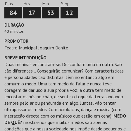
Dias
Hrs
Min
Seg
84
17
53
12
DURAÇÃO
40 minutos
PROMOTOR
Teatro Municipal Joaquim Benite
BREVE INTRODUÇÃO
Duas meninas encontram-se. Desconfiam uma da outra. São
tão diferentes… Conseguirão comunicar? Com características
e personalidades tão distintas, têm no entanto algo em
comum: o medo. Uma tem medo de falar e nunca teve
coragem de dar uso à sua própria voz; a outra tem medo de
encostar os pés no chão, de sentir o toque da terra, andando
sempre pelo ar ou pendurada em algo. Juntas, vão tentar
ultrapassar os medos. Com acrobacias, dança e música (com
interacção directa com os músicos que estão em cena),
MEDO
DE QUÊ?
mostra-nos que muitos medos são apenas
condições que a nossa sociedade nos impõe desde pequenos e