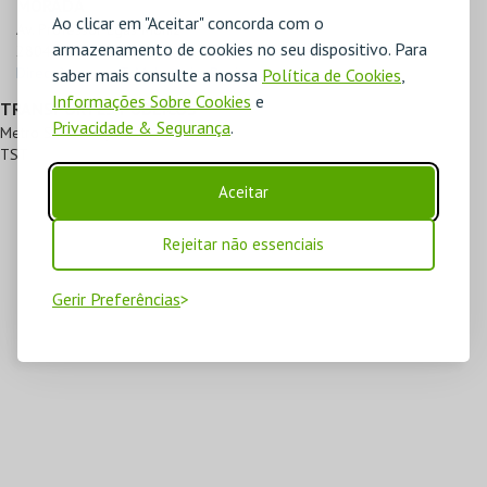
MORADA
Ao clicar em "Aceitar" concorda com o
Av. Professor Egas Moniz

armazenamento de cookies no seu dispositivo. Para
2804-503 Almada
Direcções para T. M. Joaquim Benite
saber mais consulte a nossa
Política de Cookies
,
Informações Sobre Cookies
e
TRANSPORTES PÚBLICOS
Privacidade & Segurança
.
Metro Sul do Tejo
TST
Aceitar
Rejeitar não essenciais
Gerir Preferências