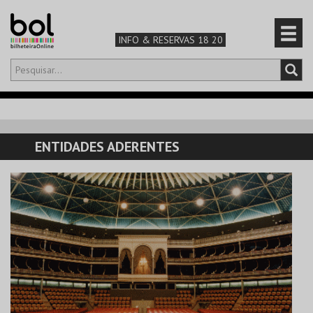
INFO & RESERVAS 18 20
Olá,
iniciar sessão
PT
0
CARRINHO
ENTIDADES ADERENTES
TEATRO & ARTE
MÚSICA & FESTIVAIS
FAMÍLIA
DESPORTO & AVENTURA