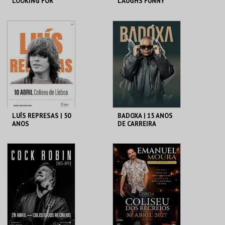
LOOKING FOR
LAUGHS FUNNY
TROUBLE
COLISEU DE LISBOA
COLISEU DE LISBOA
MAIS INFO
MAIS INFO
COMPRAR
COMPRAR
LUÍS REPRESAS | 50
BADOXA | 15 ANOS
ANOS
DE CARREIRA
COLISEU DE LISBOA
COLISEU DE LISBOA
MAIS INFO
MAIS INFO
COMPRAR
COMPRAR