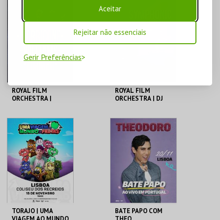
COLISEU DE LISBOA
COLISEU DE LISBOA
Aceitar
Rejeitar não essenciais
MAIS INFO
MAIS INFO
COMPRAR
COMPRAR
Gerir Preferências
ROYAL FILM
ROYAL FILM
ORCHESTRA |
ORCHESTRA | DJ
MORRICONE -
SYMPHONIC &
ZIMMER -
ROYAL FILM
WILLIAMS
ORCHESTRA
COLISEU DE LISBOA
COLISEU DE LISBOA
MAIS INFO
MAIS INFO
COMPRAR
COMPRAR
TORAJO | UMA
BATE PAPO COM
VIAGEM AO MUNDO
THEO