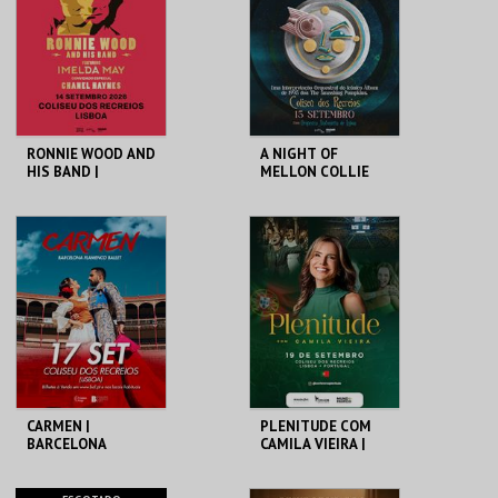
MAIS INFO
MAIS INFO
COMPRAR
COMPRAR
RONNIE WOOD AND
A NIGHT OF
HIS BAND |
MELLON COLLIE
FEATURING IMELDA
AND INFINITE
MAY
SADNESS
FEATURING BILLY
COLISEU DE LISBOA
COLISEU DE LISBOA
CORGAN
MAIS INFO
MAIS INFO
COMPRAR
CARMEN |
PLENITUDE COM
BARCELONA
CAMILA VIEIRA |
FLAMENCO BALLET
PORTUGAL 2026