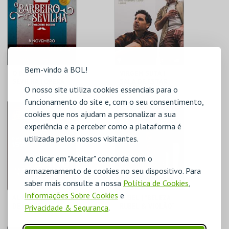
MAIS INFO
MAIS INFO
COMPRAR
COMPRAR
Bem-vindo à BOL!
O BARBEIRO DE
VIRGEM SUTA |
SEVILHA | ÓPERA
SALA DE ESTAR
O nosso site utiliza cookies essenciais para o
DE GIOACHINO
ROSSINI
funcionamento do site e, com o seu consentimento,
COLISEU DE LISBOA
COLISEU DE LISBOA
cookies que nos ajudam a personalizar a sua
experiência e a perceber como a plataforma é
utilizada pelos nossos visitantes.
MAIS INFO
MAIS INFO
Ao clicar em "Aceitar" concorda com o
COMPRAR
COMPRAR
armazenamento de cookies no seu dispositivo. Para
saber mais consulte a nossa
Política de Cookies
,
Informações Sobre Cookies
e
AL BANO | 60 ANOS
RUBEL | "BELEZA.
DE CARREIRA
RUBEL & VIOLÃO"
Privacidade & Segurança
.