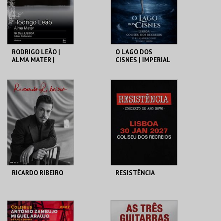
COMPRAR
COMPRAR
RODRIGO LEÃO |
O LAGO DOS
ALMA MATER |
CISNES | IMPERIAL
MISTY FEST
HERITAGE BALLET |
CLASSIC STAGE
COLISEU DE LISBOA
COLISEU DE LISBOA
MAIS INFO
MAIS INFO
COMPRAR
COMPRAR
RICARDO RIBEIRO
RESISTÊNCIA
COLISEU DE LISBOA
COLISEU DE LISBOA