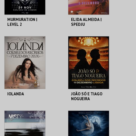
MURMURATION |
ELIDA ALMEIDA |
LEVEL 2
SPEDJU
COLISEU DE LISBOA
COLISEU DE LISBOA
MAIS INFO
MAIS INFO
COMPRAR
COMPRAR
IOLANDA
JOÃO SÓ E TIAGO
NOGUEIRA
COLISEU DE LISBOA
COLISEU DE LISBOA
MAIS INFO
MAIS INFO