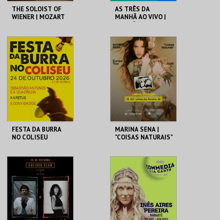
THE SOLOIST OF
AS TRÊS DA
WIENER | MOZART
MANHÃ AO VIVO |
ORCHESTRA
AS TRÊS DA
MANHÃ DA
RENASCENÇA
COLISEU DE LISBOA
COLISEU DE LISBOA
MAIS INFO
MAIS INFO
COMPRAR
COMPRAR
FESTA DA BURRA
MARINA SENA |
NO COLISEU
"COISAS NATURAIS"
COLISEU DE LISBOA
COLISEU DE LISBOA
MAIS INFO
MAIS INFO
COMPRAR
COMPRAR