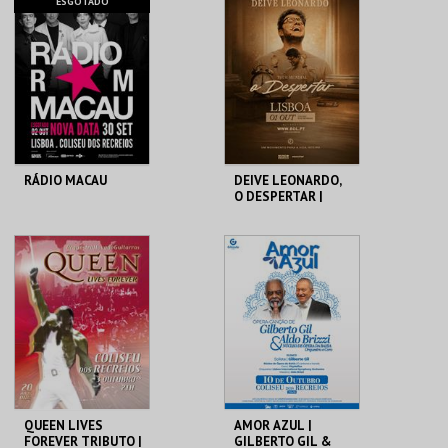
COLISEU DE LISBOA
COLISEU DE LISBOA
ESGOTADO
MAIS INFO
MAIS INFO
COMPRAR
INSCREVER
RÁDIO MACAU
DEIVE LEONARDO,
O DESPERTAR |
TOUR MUNDIAL
COLISEU DE LISBOA
COLISEU DE LISBOA
MAIS INFO
MAIS INFO
COMPRAR
QUEEN LIVES
AMOR AZUL |
FOREVER TRIBUTO |
GILBERTO GIL &