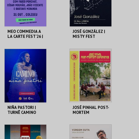
COMPRAR
COMPRAR
MEO COMMEDIA A
JOSÉ GONZÁLEZ |
LA CARTE FEST'26 |
MISTY FEST
IMAGINA
COLISEU DE LISBOA
COLISEU DE LISBOA
MAIS INFO
MAIS INFO
COMPRAR
COMPRAR
NIÑA PASTORI |
JOSÉ PINHAL POST-
TURNÊ CAMINO
MORTEM
2025 | LISBOA
EXPERIENCE
COLISEU DE LISBOA
COLISEU DE LISBOA