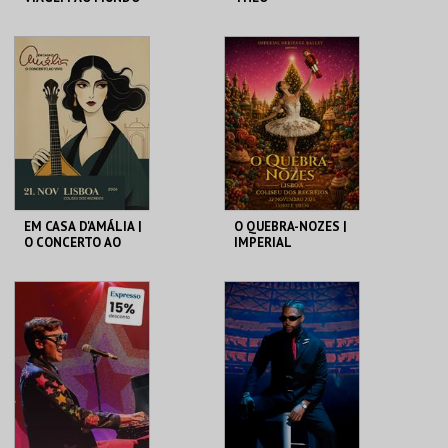
DAS FRUTAS
COLISEU DE LISBOA
COLISEU DE LISBOA
MAIS INFO
MAIS INFO
COMPRAR
COMPRAR
EM CASA D'AMÁLIA |
O QUEBRA-NOZES |
O CONCERTO AO
IMPERIAL
VIVO
HERITAGE BALLET |
CLASSIC STAGE
COLISEU DE LISBOA
COLISEU DE LISBOA
MAIS INFO
MAIS INFO
COMPRAR
COMPRAR