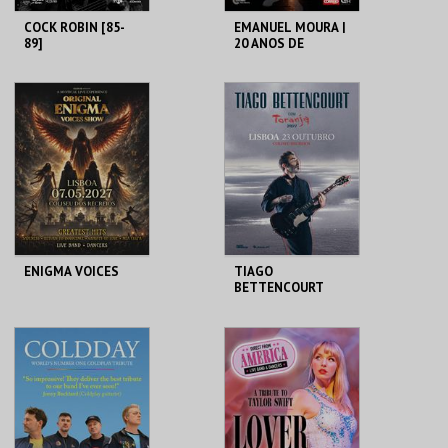
COCK ROBIN [85-
EMANUEL MOURA |
89]
20 ANOS DE
CARREIRA
COLISEU DE LISBOA
COLISEU DE LISBOA
MAIS INFO
MAIS INFO
COMPRAR
COMPRAR
ENIGMA VOICES
TIAGO
BETTENCOURT
COLISEU DE LISBOA
COLISEU DE LISBOA
MAIS INFO
MAIS INFO
COMPRAR
COMPRAR