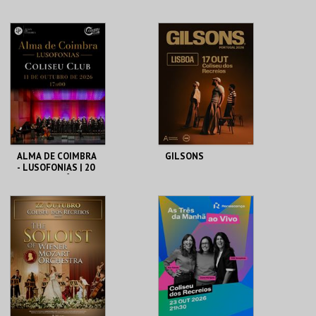
ORQUESTRA NOVA
ALDO BRIZZI
DE GUITARRAS
COLISEU DE LISBOA
COLISEU DE LISBOA
MAIS INFO
MAIS INFO
COMPRAR
COMPRAR
ALMA DE COIMBRA
GILSONS
- LUSOFONIAS | 20
ANOS DE MÚSICA
COLISEU DE LISBOA
COLISEU DE LISBOA
MAIS INFO
MAIS INFO
COMPRAR
COMPRAR