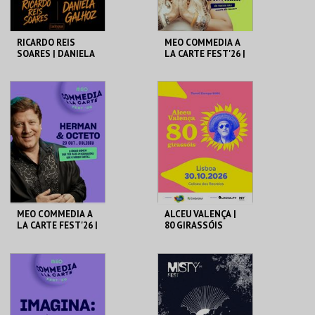
RICARDO REIS
MEO COMMEDIA A
SOARES | DANIELA
LA CARTE FEST'26 |
GALHOZ
INÊS AIRES
PEREIRA |
NAMASTÊ
COLISEU DE LISBOA
COLISEU DE LISBOA
MAIS INFO
MAIS INFO
COMPRAR
COMPRAR
MEO COMMEDIA A
ALCEU VALENÇA |
LA CARTE FEST'26 |
80 GIRASSÓIS
HERMAN & OCTETO
COLISEU DE LISBOA
COLISEU DE LISBOA
MAIS INFO
MAIS INFO