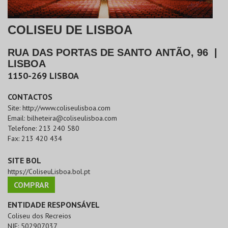
COLISEU DE LISBOA
RUA DAS PORTAS DE SANTO ANTÃO, 96
|
LISBOA
1150-269
LISBOA
CONTACTOS
Site:
http://www.coliseulisboa.com
Email:
bilheteira@coliseulisboa.com
Telefone:
213 240 580
Fax:
213 420 434
SITE BOL
https://ColiseuLisboa.bol.pt
COMPRAR
ENTIDADE RESPONSÁVEL
Coliseu dos Recreios
NIF:
502907037