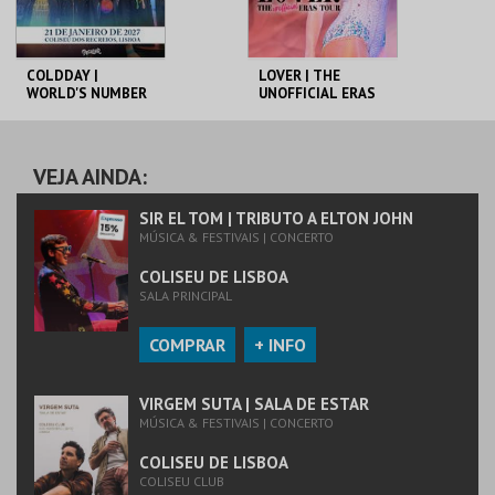
COLDDAY |
LOVER | THE
WORLD'S NUMBER
UNOFFICIAL ERAS
ONE COLDPLAY
TOUR | TRIBUTE
TRIBUTE
COLISEU DE LISBOA
COLISEU DE LISBOA
VEJA AINDA:
MAIS INFO
MAIS INFO
SIR EL TOM | TRIBUTO A ELTON JOHN
MÚSICA & FESTIVAIS | CONCERTO
CANCELADO
CANCELADO
COLISEU DE LISBOA
SALA PRINCIPAL
COMPRAR
+ INFO
VIRGEM SUTA | SALA DE ESTAR
MÚSICA & FESTIVAIS | CONCERTO
COLISEU DE LISBOA
COLISEU CLUB