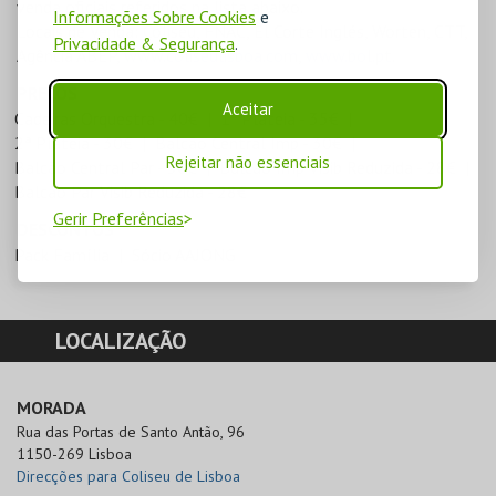
venda oficiais referidos na lista abaixo.
Informações Sobre Cookies
e
Locais de Venda: Coliseu, FNAC, El Corte Inglés, Worten, CTT,
Privacidade & Segurança
.
Agência ABEP,
www.coliseulisboa.com
,
www.bol.pt
.
PREÇOS
Aceitar
Cadeiras Orquestra - 40€
1ª Plateia - 35€
2ª Plateia - 30€
Balcão Central Imp - 30€
Rejeitar não essenciais
Balcão Central Par - 30€
Balcão Imp Visib Reduzida - 28€
Balcão Par Visib Reduzida - 28€
Gerir Preferências
DESCONTOS
Pack Família
Sócio AAJONG
LOCALIZAÇÃO
MORADA
Rua das Portas de Santo Antão, 96

1150-269 Lisboa
Direcções para Coliseu de Lisboa