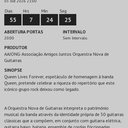
03 out 2026 21:00
Dias
Hrs
Min
Seg
55
7
24
25
ABERTURA PORTAS
INTERVALO
20:00
Sem Intervalo.
PRODUTOR
AAJONG-Associação Amigos Juntos Orquestra Nova de
Guitarras
SINOPSE
Queen Lives Forever, espetáculo de homenagem à banda
Queen, pretende celebrar a riqueza do repertório que este
icónico grupo rock deixou como legado.
A Orquestra Nova de Guitarras interpreta o património
musical da banda através da identidade própria de 50 guitarras
clássicas que a compõem, em conjunto com guitarra elétrica,
guitarra baixo, bateria, ensemble de cordas friccionadas,