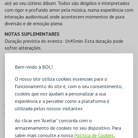
até ao seu último álbum. Todos são dirigidos e interpretados
com rigor e profundo amor pela música, numa experiência com
interação audiovisual onde acontecem momentos de pura
diversão e de emoção plena
NOTAS SUPLEMENTARES
Duração prevista do evento: 1h45min. Esta duração pode
sofrer alterações.
INFORMAÇÕES ADICIONAIS
Não é permitida a entrada a menores de 3 anos conforme o
Bem-vindo à BOL!
estipulado no Decreto-lei 23/2014, de 14 de fevereiro, na sua
O nosso site utiliza cookies essenciais para o
redação atual (art. 26ª).
Espetáculo recomendado para maiores de 6 anos de idade.
funcionamento do site e, com o seu consentimento,
Entrada interdita a menores de 3 anos.
cookies que nos ajudam a personalizar a sua
Para bilhetes de mobilidade reduzida, contactar diretamente a
experiência e a perceber como a plataforma é
bilheteira do Coliseu dos Recreios, através dos seguintes
utilizada pelos nossos visitantes.
meios:
E-mail:
bilheteira@coliseulisboa.com
Ao clicar em "Aceitar" concorda com o
Contacto telefónico: 213240585
armazenamento de cookies no seu dispositivo. Para
Aconselhamos a compra de bilhetes apenas nos pontos de
saber mais consulte a nossa
Política de Cookies
,