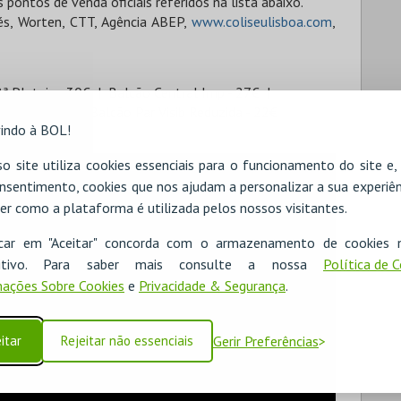
ontos de venda oficiais referidos na lista abaixo.
lés, Worten, CTT, Agência ABEP,
www.coliseulisboa.com
,
2ª Plateia - 30€
Balcão Central Imp - 27€
duzida - 22€
Balcão Par Visib Reduzida - 22€
indo à BOL!
o site utiliza cookies essenciais para o funcionamento do site e
nsentimento, cookies que nos ajudam a personalizar a sua experiên
er como a plataforma é utilizada pelos nossos visitantes.
icar em "Aceitar" concorda com o armazenamento de cookies 
ositivo. Para saber mais consulte a nossa
Política de 
ações Sobre Cookies
e
Privacidade & Segurança
.
itar
Rejeitar não essenciais
Gerir Preferências