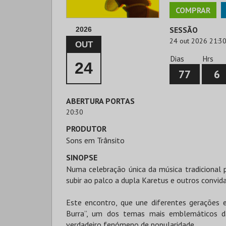
COMPRAR
SESSÃO
2026
24 out 2026 21:3
OUT
Dias
Hrs
24
77
6
ABERTURA PORTAS
20:30
PRODUTOR
Sons em Trânsito
SINOPSE
Numa celebração única da música tradicional
subir ao palco a dupla Karetus e outros convida
Este encontro, que une diferentes gerações e
Burra”, um dos temas mais emblemáticos 
verdadeiro fenómeno de popularidade.