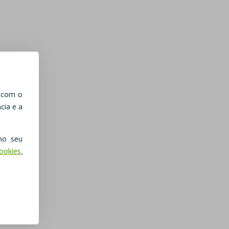
, com o
cia e a
no seu
Cookies
,