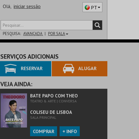
Olá,
iniciar sessão
PT
PESQUISA:
AVANÇADA
POR SALA
DISTRITO
SERVIÇOS ADICIONAIS
SALA
RESERVAR
ALUGAR
VEJA AINDA:
BATE PAPO COM THEO
TEATRO & ARTE | CONVERSA
COLISEU DE LISBOA
SALA PRINCIPAL
COMPRAR
+ INFO