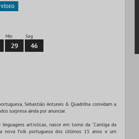
VÍDEO
0
Min
Seg
29
46
 portuguesa, Sebastião Antunes & Quadrilha convidam a
dos surpresa ainda por anunciar.
 linguagens artísticas, nasce em torno da “Cantiga da
da nova folk portuguesa dos últimos 15 anos e um