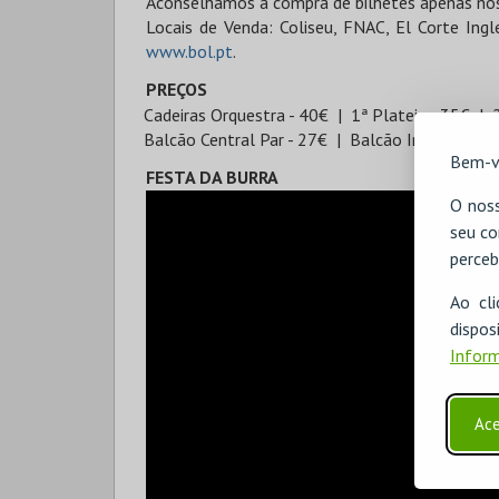
Aconselhamos a compra de bilhetes apenas nos p
Locais de Venda: Coliseu, FNAC, El Corte Ing
www.bol.pt
.
PREÇOS
Cadeiras Orquestra - 40€
1ª Plateia - 35€
Balcão Central Par - 27€
Balcão Imp Visib Re
Bem-v
FESTA DA BURRA
O noss
seu co
perceb
Ao cl
disp
Inform
Ace