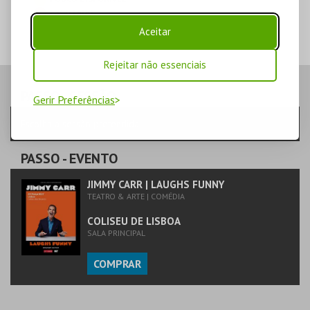
ESGOTADO
Aceitar
Rejeitar não essenciais
PASSO
- SESSÃO
Gerir Preferências
Escolha a sessão pretendida
PASSO
- EVENTO
JIMMY CARR | LAUGHS FUNNY
TEATRO & ARTE | COMÉDIA
COLISEU DE LISBOA
SALA PRINCIPAL
COMPRAR