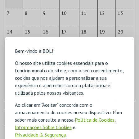
7
8
9
10
11
12
13
14
15
16
17
18
19
20
21
22
23
24
25
26
27
Bem-vindo à BOL!
O nosso site utiliza cookies essenciais para o
28
29
30
31
1
2
3
funcionamento do site e, com o seu consentimento,
cookies que nos ajudam a personalizar a sua
experiência e a perceber como a plataforma é
4
5
6
7
8
9
10
utilizada pelos nossos visitantes.
Ao clicar em "Aceitar" concorda com o
armazenamento de cookies no seu dispositivo. Para
ANTERIOR
saber mais consulte a nossa
Política de Cookies
,
Informações Sobre Cookies
e
DISPONÍVEL
Privacidade & Segurança
.
POUCO DISPONÍVEL