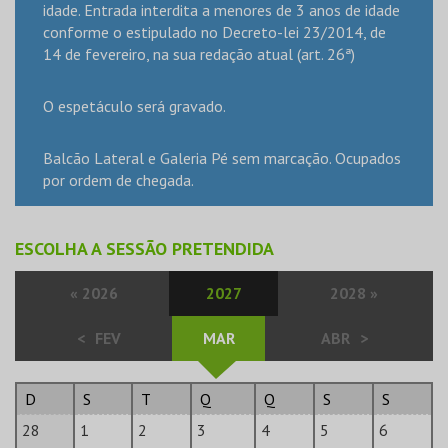
idade. Entrada interdita a menores de 3 anos de idade
conforme o estipulado no Decreto-lei 23/2014, de
14 de fevereiro, na sua redação atual (art. 26ª)
O espetáculo será gravado.
Balcão Lateral e Galeria Pé sem marcação. Ocupados
por ordem de chegada.
ESCOLHA A SESSÃO PRETENDIDA
«
2026
2027
2028
»
<
FEV
MAR
ABR
>
D
S
T
Q
Q
S
S
28
1
2
3
4
5
6