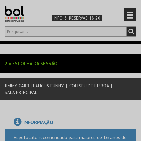
INFO & RESERVAS 18 20
Olá,
iniciar sessão
PT
0
CARRINHO
2
»
ESCOLHA DA SESSÃO
TEATRO & ARTE
JIMMY CARR | LAUGHS FUNNY
|
COLISEU DE LISBOA
|
MÚSICA & FESTIVAIS
SALA PRINCIPAL
FAMÍLIA
DESPORTO & AVENTURA
INFORMAÇÃO
Espetáculo recomendado para maiores de 16 anos de