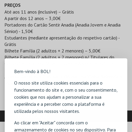
PREÇOS
Até aos 11 anos (inclusive) – Grátis
A partir dos 12 anos – 3,00€
Portadores do Cartão Sentir Anadia (Anadia Jovem e Anadia
Sénior) - 1,50€
Estudantes (mediante apresentação do respetivo cartão) -
Grátis
Bilhete Família (2 adultos + 2 menores) – 5,00€
Bilhete Família (2 adultos + 2 menores) p/ Titulares do
Cartão Sentir Anadia (Anadia Jovem e Anadia Sénior) – 2,50€
Bem-vindo à BOL!
Acesso Geral aos 2 Museus (Museu do Vinho Bairrada +
O nosso site utiliza cookies essenciais para o
Museu 2 Rodas)
Bilhete Geral 2 Museus – 5,00€
funcionamento do site e, com o seu consentimento,
cookies que nos ajudam a personalizar a sua
experiência e a perceber como a plataforma é
utilizada pelos nossos visitantes.
LOCALIZAÇÃO
Ao clicar em "Aceitar" concorda com o
armazenamento de cookies no seu dispositivo. Para