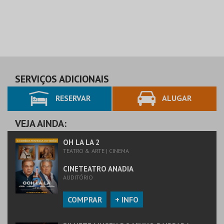
SERVIÇOS ADICIONAIS
RESERVAR
ALUGAR
VEJA AINDA:
OH LA LA 2
TEATRO & ARTE | CINEMA
CINETEATRO ANADIA
AUDITÓRIO
COMPRAR
+ INFO