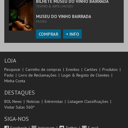
BILHETE MUSEU DO VINHO BAIRRADA
TEATRO & ARTE | MUSEU
MUSEU DO VINHO BAIRRADA
MUSEU
COMPRAR
+ INFO
LOJA
Pesquisar
Carrinho de compras
Eventos
Cartões
Produtos
Packs
Livro de Reclamações
Login & Registo de Clientes
Minha Conta
DESTAQUES
BOL News
Noticias
Entrevistas
Listagem Classificações
Visitar Salas 360º
SIGA-NOS
Facebook
Instagram
Twitter
E-mail