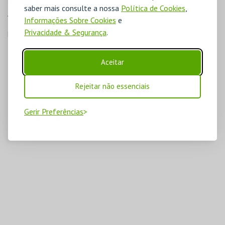
MORADA
saber mais consulte a nossa
Política de Cookies
,
Av. Engenheiro Tavares da Silva

Informações Sobre Cookies
e
3780-203 Anadia
Privacidade & Segurança
.
Direcções para Museu do Vinho Bairrada
Aceitar
Rejeitar não essenciais
Gerir Preferências