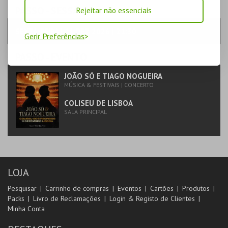
PASSO
- SESSÃO
Rejeitar não essenciais
SEXTA-FEIRA | 11 DEZ 2026 | 21:30
Gerir Preferências
PASSO
- EVENTO
JOÃO SÓ E TIAGO NOGUEIRA
MÚSICA & FESTIVAIS | CONCERTO
COLISEU DE LISBOA
SALA PRINCIPAL
LOJA
Pesquisar
Carrinho de compras
Eventos
Cartões
Produtos
Packs
Livro de Reclamações
Login & Registo de Clientes
Minha Conta