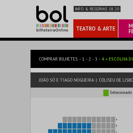
INFO & RESERVAS 18 20
M
TEATRO & ARTE
F
COMPRAR BILHETES
1
2
3
4
»
ESCOLHA D
JOÃO SÓ E TIAGO NOGUEIRA
|
COLISEU DE LISB
Selecionado
A
B
C