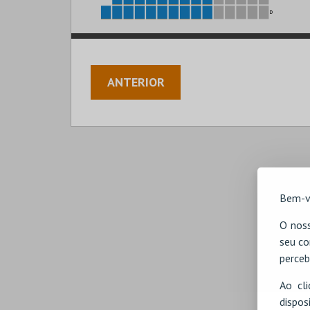
D
ANTERIOR
Bem-v
O noss
seu co
perceb
Ao cl
disp