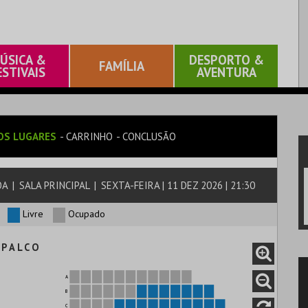
ÚSICA &
DESPORTO &
FAMÍLIA
ESTIVAIS
AVENTURA
OS LUGARES
CARRINHO
CONCLUSÃO
OA
|
SALA PRINCIPAL
|
SEXTA-FEIRA | 11 DEZ 2026 | 21:30
Livre
Ocupado
P A L C O
A
B
C