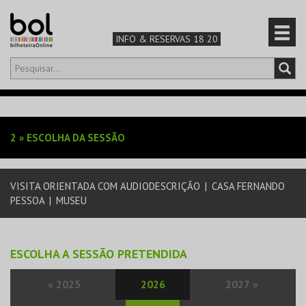
INFO & RESERVAS 18 20
Olá,
iniciar sessão
PT
0
CARRINHO
2
»
ESCOLHA DA SESSÃO
TEATRO & ARTE
VISITA ORIENTADA COM AUDIODESCRIÇÃO
|
CASA FERNANDO
MÚSICA & FESTIVAIS
PESSOA
|
MUSEU
FAMÍLIA
ESCOLHA A SESSÃO PRETENDIDA
DESPORTO & AVENTURA
«
2025
2026
2027
»