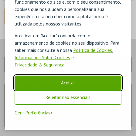
funcionamento do site e, com o seu consentimento,
cookies que nos ajudam a personalizar a sua
ANTERIOR
experiência e a perceber como a plataforma é
utilizada pelos nossos visitantes.
Ao clicar em "Aceitar" concorda com o
armazenamento de cookies no seu dispositivo. Para
saber mais consulte a nossa
Política de Cookies
,
PASSO
- SESSÃO
Informações Sobre Cookies
e
Privacidade & Segurança
.
Escolha a sessão pretendida
PASSO
- EVENTO
Aceitar
VISITA ORIENTADA COM AUDIODESCRIÇÃO
TEATRO & ARTE | VISITAS GUIADAS
Rejeitar não essenciais
CASA FERNANDO PESSOA
Gerir Preferências
MUSEU