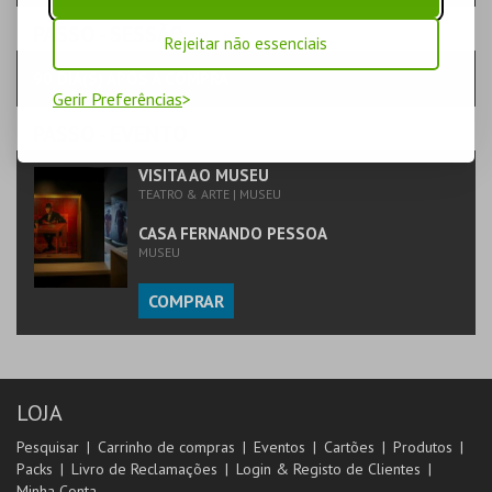
PASSO
- SESSÃO
Rejeitar não essenciais
90 DIA(S) APÓS A COMPRA
Gerir Preferências
PASSO
- EVENTO
VISITA AO MUSEU
TEATRO & ARTE | MUSEU
CASA FERNANDO PESSOA
MUSEU
COMPRAR
LOJA
Pesquisar
Carrinho de compras
Eventos
Cartões
Produtos
Packs
Livro de Reclamações
Login & Registo de Clientes
Minha Conta