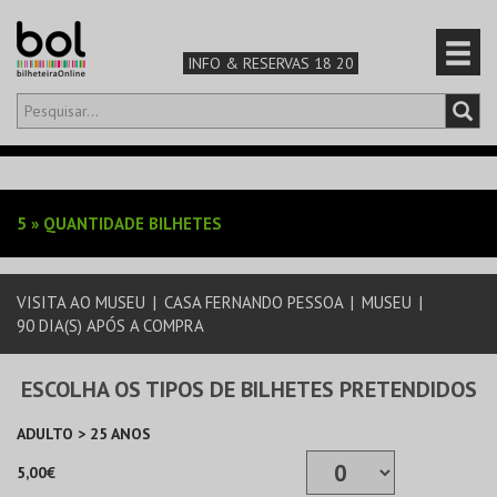
INFO & RESERVAS 18 20
Olá,
iniciar sessão
PT
0
CARRINHO
5
»
QUANTIDADE BILHETES
TEATRO & ARTE
VISITA AO MUSEU
|
CASA FERNANDO PESSOA
|
MUSEU
|
MÚSICA & FESTIVAIS
90 DIA(S) APÓS A COMPRA
FAMÍLIA
ESCOLHA OS TIPOS DE BILHETES PRETENDIDOS
DESPORTO & AVENTURA
ADULTO > 25 ANOS
5,00€