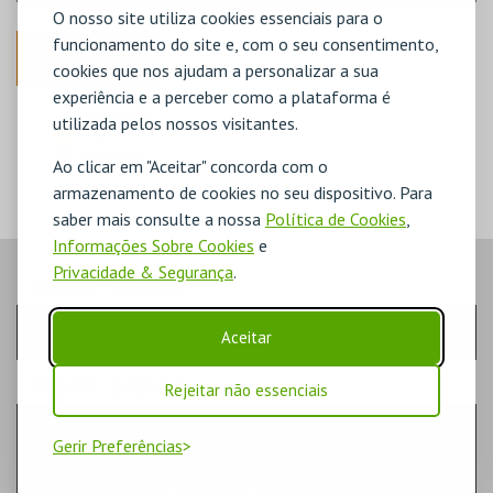
O nosso site utiliza cookies essenciais para o
funcionamento do site e, com o seu consentimento,
ANTERIOR
cookies que nos ajudam a personalizar a sua
experiência e a perceber como a plataforma é
DISPONÍVEL
utilizada pelos nossos visitantes.
POUCO DISPONÍVEL
ESGOTADO
Ao clicar em "Aceitar" concorda com o
armazenamento de cookies no seu dispositivo. Para
saber mais consulte a nossa
Política de Cookies
,
Informações Sobre Cookies
e
Privacidade & Segurança
.
PASSO
- SESSÃO
Escolha a sessão pretendida
Aceitar
PASSO
- EVENTO
Rejeitar não essenciais
MILAGRE METALEIRO - MMOA 2026
Gerir Preferências
MÚSICA & FESTIVAIS | FESTIVAL
ESPAÇO OPEN AIR