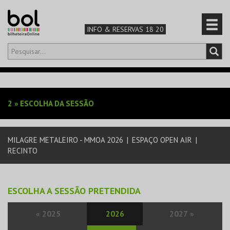
INFO & RESERVAS 18 20
Olá,
iniciar sessão
PT
0
CARRINHO
2
»
ESCOLHA DA SESSÃO
TEATRO & ARTE
MILAGRE METALEIRO - MMOA 2026
|
ESPAÇO OPEN AIR
|
MÚSICA & FESTIVAIS
RECINTO
FAMÍLIA
ESCOLHA A SESSÃO PRETENDIDA
DESPORTO & AVENTURA
«
2025
2026
2027
»