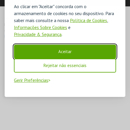
LOCALIZAÇÃO
Ao clicar em "Aceitar" concorda com o
armazenamento de cookies no seu dispositivo. Para
MORADA
saber mais consulte a nossa
Política de Cookies
,
Rua das Estrelas

Informações Sobre Cookies
e
4150-762 Porto
Privacidade & Segurança
.
Direcções para Planetário do Porto
Aceitar
Rejeitar não essenciais
Gerir Preferências