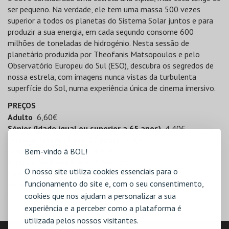
ser pequeno. Na verdade, ele tem uma massa 500 vezes
superior a todos os planetas do Sistema Solar juntos e para
produzir a sua energia, em cada segundo consome 600
milhões de toneladas de hidrogénio. Nesta sessão de
planetário produzida por Theofanis Matsopoulos e pelo
Observatório Europeu do Sul (ESO), descubra os segredos de
nossa estrela, com imagens nunca vistas da turbulenta
superfície do Sol, numa experiência única de cinema imersivo.
PREÇOS
Adulto
6,60€
Sénior (Idade igual ou superior a 65 anos)
4,40€
Criança/Jovem (6 aos 17 anos)
4,40€
Criança (3 aos 5 anos)
4,40€
Bem-vindo à BOL!
Criança (Até aos 2 anos)
Gratuito
O nosso site utiliza cookies essenciais para o
Família (até dois adultos com filhos até aos 17
funcionamento do site e, com o seu consentimento,
anos)
*
15,40€
* Bilhete disponível apenas no local.
cookies que nos ajudam a personalizar a sua
experiência e a perceber como a plataforma é
utilizada pelos nossos visitantes.