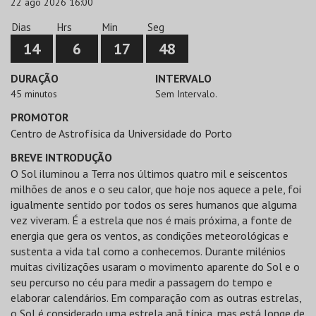
22 ago 2026 16:00
Dias
Hrs
Min
Seg
14
6
17
48
DURAÇÃO
INTERVALO
45 minutos
Sem Intervalo.
PROMOTOR
Centro de Astrofísica da Universidade do Porto
BREVE INTRODUÇÃO
O Sol iluminou a Terra nos últimos quatro mil e seiscentos
milhões de anos e o seu calor, que hoje nos aquece a pele, foi
igualmente sentido por todos os seres humanos que alguma
vez viveram. É a estrela que nos é mais próxima, a fonte de
energia que gera os ventos, as condições meteorológicas e
sustenta a vida tal como a conhecemos. Durante milénios
muitas civilizações usaram o movimento aparente do Sol e o
seu percurso no céu para medir a passagem do tempo e
elaborar calendários. Em comparação com as outras estrelas,
o Sol é considerado uma estrela anã típica, mas está longe de